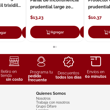
 trixidil
prudential large 20
prudentia
unidades
$
13
,
23
$
10
,
37
Agregar
Agreg
egar
Agregar
Retiro en
Envíos en
Programa tu
Descuentos
tienda
pedido
60 minutos
todos los días
sin costo
frecuente
Quienes Somos
Nosotros
Trabaja con nosotros
Grupo Difare