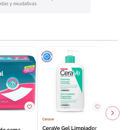
das y exudativas.
Cerave
CeraVe Gel Limpiador
 de cama