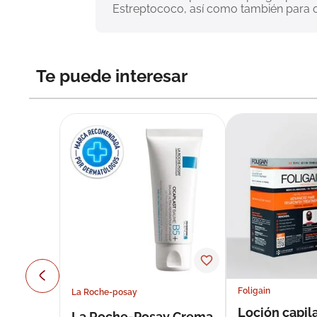
Estreptococo, así como también para o
Te puede interesar
Foligain
La Roche-posay
Loción capila
La Roche-Posay Crema