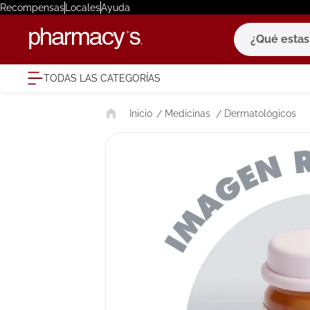
Recompensas
Locales
Ayuda
¿Qué estas bu
TODAS LAS CATEGORÍAS
términ
Medicinas
Dermatológicos
1
.
eucerin
2
.
protector
3
.
pilexil
4
.
bioderm
5
.
cerave
6
.
degraler
7
.
isdin
8
.
roche po
9
.
pañales