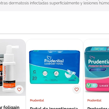
tras dermatosis infectadas superficialmente y lesiones húme
Prudential
Prudential
r foligain
Pañal de incontinencia
Protector