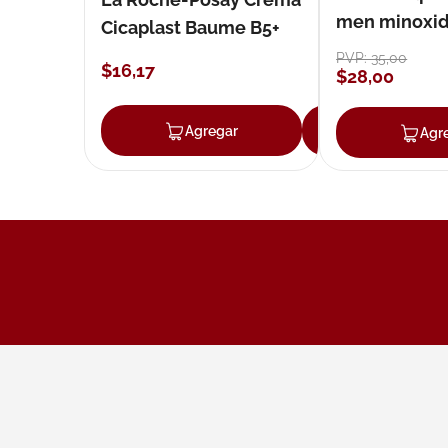
men minoxidil
Cicaplast Baume B5+
loción 59 ml
PVP:
35
,
00
$
16
,
17
$
28
,
00
Agregar
Agregar
Agr