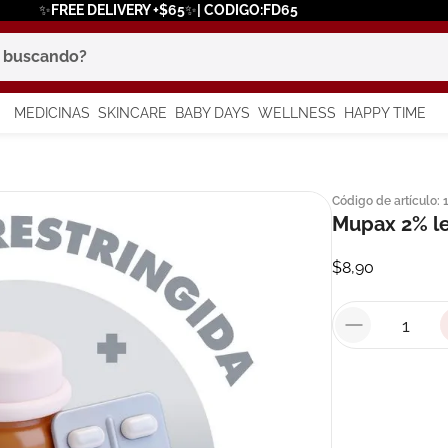
✨FREE DELIVERY +$65✨| CODIGO:FD65
scando?
MEDICINAS
SKINCARE
BABY DAYS
WELLNESS
HAPPY TIME
os más buscados
Código de artículo
:
 solar
Mupax 2% le
$
8
,
90
a
say