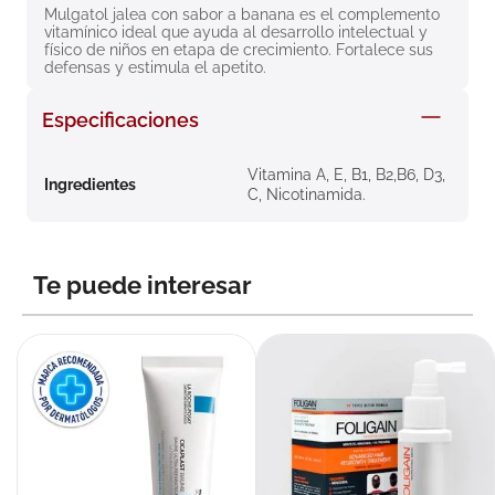
Mulgatol jalea con sabor a banana es el complemento 
8
.
roche posay
vitamínico ideal que ayuda al desarrollo intelectual y 
físico de niños en etapa de crecimiento. Fortalece sus 
9
.
nivea
defensas y estimula el apetito.
10
.
pañales
Especificaciones
Vitamina A, E, B1, B2,B6, D3,
Ingredientes
C, Nicotinamida.
Te puede interesar