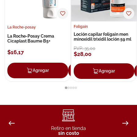
Foligain
La Roche-posay
Loción capilar foligain men
La Roche-Posay Crema
minoxidil trixidil loción 59 ml
Cicaplast Baume B5+
PVP:
35
,
00
$
16
,
17
$
28
,
00
Agregar
Agregar
Agregar
Retiro en tienda
sin costo