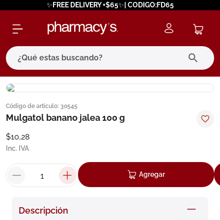
✨FREE DELIVERY +$65✨| CODIGO:FD65
¿Qué estas buscando?
términos más buscados
Código de artículo
:
30545
1
.
eucerin
Mulgatol banano jalea 100 g
2
.
protector solar
$
10
,
28
3
.
bioderma
Inc. IVA
4
.
pilexil
Agregar
5
.
cerave
6
.
degraler
Descripción
7
.
isdin