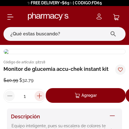
✨FREE DELIVERY +$65✨| CODIGO:FD65
¿Qué estas buscando?
términos más buscados
Código de artículo
:
58718
1
.
eucerin
Monitor de glucemia accu-chek instant kit
2
.
protector solar
$
40
,
99
$
32
,
79
3
.
pilexil
4
.
bioderma
Agregar
5
.
cerave
6
.
degraler
Descripción
7
.
isdin
Equipo inteligente, pues su escalera de colores te 