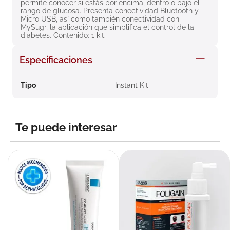
permite conocer si estás por encima, dentro o bajo el 
8
.
roche posay
rango de glucosa. Presenta conectividad Bluetooth y 
Micro USB, así como también conectividad con 
9
.
pañales
MySugr, la aplicación que simplifica el control de la 
diabetes. Contenido: 1 kit.
10
.
nivea
Especificaciones
Tipo
Instant Kit
Te puede interesar