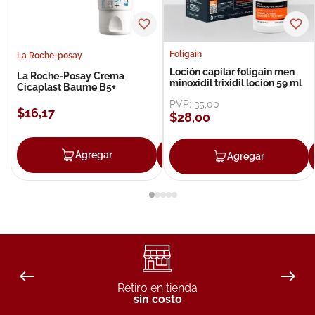
Foligain
La Roche-posay
Loción capilar foligain men
La Roche-Posay Crema
minoxidil trixidil loción 59 ml
Cicaplast Baume B5+
PVP:
35
,
00
$
16
,
17
$
28
,
00
Agregar
Agregar
Agregar
Retiro en tienda
sin costo