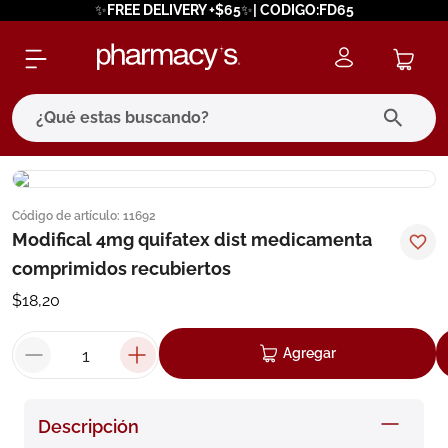
✨FREE DELIVERY +$65✨| CODIGO:FD65
¿Qué estas buscando?
términos más buscados
Código de artículo
:
11692
1
.
eucerin
Modifical 4mg quifatex dist medicamenta
2
.
protector solar
comprimidos recubiertos
3
.
pilexil
$
18
,
20
4
.
bioderma
Agregar
5
.
cerave
6
.
megacistin
Descripción
7
.
degraler