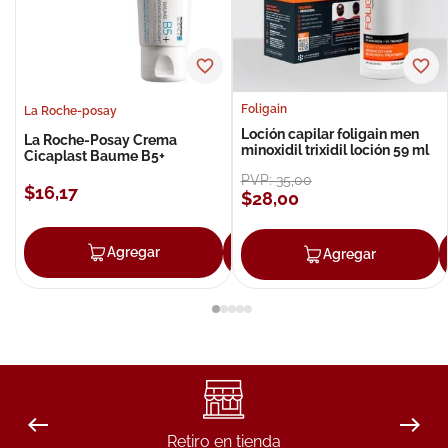
Foligain
La Roche-posay
Loción capilar foligain men
La Roche-Posay Crema
minoxidil trixidil loción 59 ml
Cicaplast Baume B5+
PVP:
35
,
00
$
16
,
17
$
28
,
00
Agregar
Agregar
Agregar
Retiro en tienda