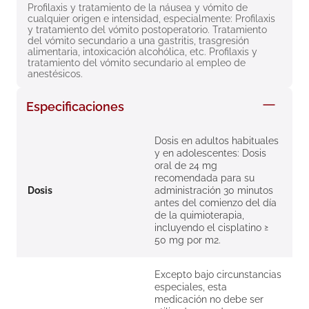
Profilaxis y tratamiento de la náusea y vómito de 
8
.
roche posay
cualquier origen e intensidad, especialmente: Profilaxis 
y tratamiento del vómito postoperatorio. Tratamiento 
9
.
isdin
del vómito secundario a una gastritis, trasgresión 
alimentaria, intoxicación alcohólica, etc. Profilaxis y 
10
.
pañales
tratamiento del vómito secundario al empleo de 
anestésicos.
Especificaciones
Dosis en adultos habituales
y en adolescentes: Dosis
oral de 24 mg
recomendada para su
Dosis
administración 30 minutos
antes del comienzo del día
de la quimioterapia,
incluyendo el cisplatino ≥
50 mg por m2.
Excepto bajo circunstancias
especiales, esta
medicación no debe ser