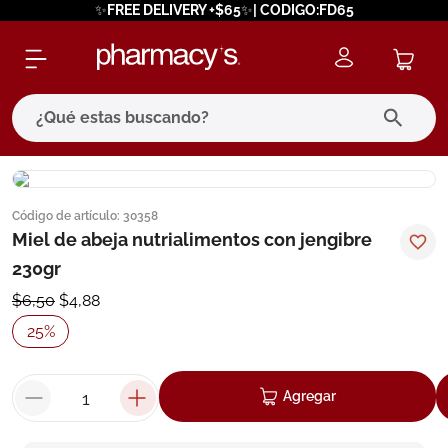
✨FREE DELIVERY +$65✨| CODIGO:FD65
¿Qué estas buscando?
términos más buscados
Código de artículo
:
30358
1
.
eucerin
Miel de abeja nutrialimentos con jengibre
2
.
protector solar
230gr
3
.
bioderma
$
6
,
50
$
4
,
88
4
.
pilexil
25
%
5
.
cerave
6
.
degraler
Agregar
7
.
isdin