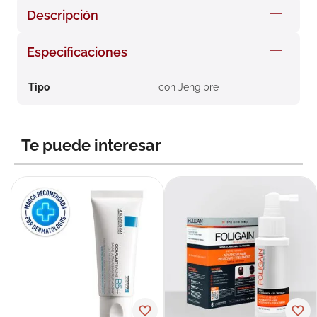
8
.
roche posay
Descripción
9
.
nivea
Especificaciones
10
.
pañales
Tipo
con Jengibre
Te puede interesar