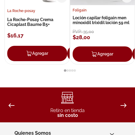
Foligain
La Roche-posay
Loción capilar foligain men
La Roche-Posay Crema
minoxidil trixidil loción 59 ml
Cicaplast Baume B5+
PVP:
35
,
00
$
16
,
17
$
28
,
00
Agregar
Agregar
Agregar
Retiro en tienda
sin costo
Quienes Somos