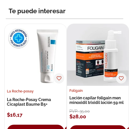
8
.
roche posay
Te puede interesar
9
.
nivea
10
.
pañales
Foligain
La Roche-posay
Loción capilar foligain men
La Roche-Posay Crema
minoxidil trixidil loción 59 ml
Cicaplast Baume B5+
PVP:
35
,
00
$
16
,
17
$
28
,
00