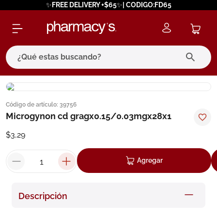
✨FREE DELIVERY +$65✨| CODIGO:FD65
¿Qué estas buscando?
términos más buscados
Código de artículo
:
39756
1
.
eucerin
Microgynon cd gragx0.15/0.03mgx28x1
2
.
protector solar
$
3
,
29
3
.
bioderma
4
.
pilexil
Agregar
5
.
cerave
6
.
degraler
Descripción
7
.
isdin