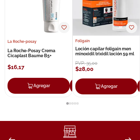
Foligain
La Roche-posay
Loción capilar foligain men
La Roche-Posay Crema
minoxidil trixidil loción 59 ml
Cicaplast Baume B5+
PVP:
35
,
00
$
16
,
17
$
28
,
00
Agregar
Agregar
Agregar