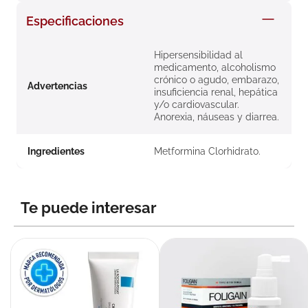
8
.
roche posay
Especificaciones
9
.
isdin
Hipersensibilidad al
10
.
neumoflux
medicamento, alcoholismo
crónico o agudo, embarazo,
Advertencias
insuficiencia renal, hepática
y/o cardiovascular.
Anorexia, náuseas y diarrea.
Ingredientes
Metformina Clorhidrato.
Te puede interesar