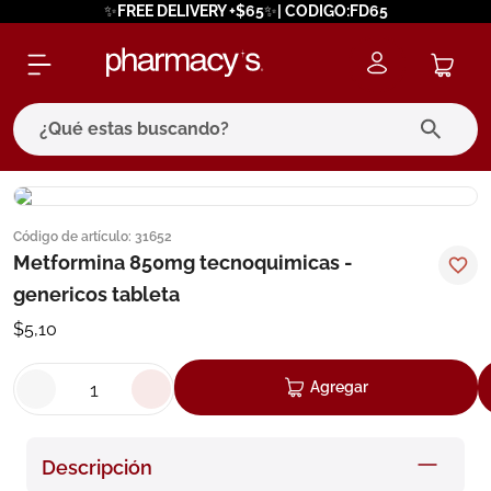
✨FREE DELIVERY +$65✨| CODIGO:FD65
¿Qué estas buscando?
términos más buscados
Código de artículo
:
31652
1
.
eucerin
Metformina 850mg tecnoquimicas -
2
.
protector solar
genericos tableta
3
.
bioderma
$
5
,
10
4
.
pilexil
Agregar
5
.
cerave
6
.
degraler
Descripción
7
.
megacistin