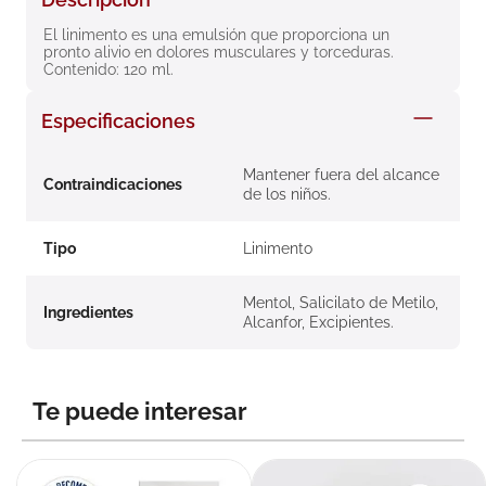
8
.
roche posay
El linimento es una emulsión que proporciona un 
pronto alivio en dolores musculares y torceduras. 
9
.
isdin
Contenido: 120 ml.
10
.
pañales
Especificaciones
Mantener fuera del alcance
Contraindicaciones
de los niños.
Tipo
Linimento
Mentol, Salicilato de Metilo,
Ingredientes
Alcanfor, Excipientes.
Te puede interesar