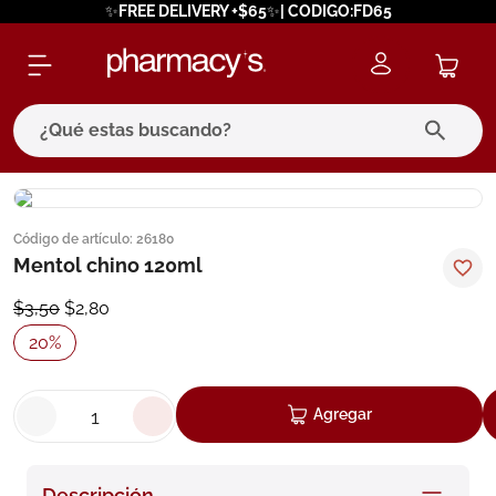
✨FREE DELIVERY +$65✨| CODIGO:FD65
¿Qué estas buscando?
términos más buscados
Código de artículo
:
26180
1
.
eucerin
Mentol chino 120ml
2
.
protector solar
$
3
,
50
$
2
,
80
3
.
pilexil
20
%
4
.
bioderma
5
.
cerave
Agregar
6
.
megacistin
7
.
degraler
Descripción