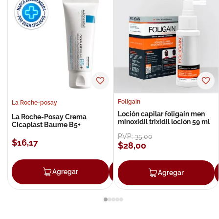
Foligain
La Roche-posay
Loción capilar foligain men
La Roche-Posay Crema
minoxidil trixidil loción 59 ml
Cicaplast Baume B5+
PVP:
35
,
00
$
16
,
17
$
28
,
00
Agregar
Agregar
Agregar