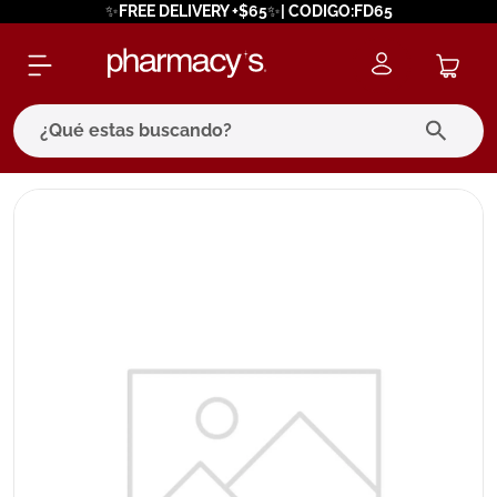
✨FREE DELIVERY +$65✨| CODIGO:FD65
¿Qué estas buscando?
términos más buscados
1
.
eucerin
2
.
protector solar
3
.
bioderma
4
.
pilexil
5
.
cerave
6
.
degraler
7
.
isdin