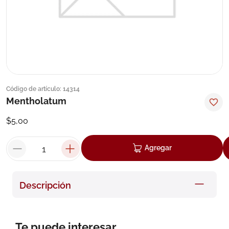
8
.
roche posay
9
.
nivea
10
.
pañales
Código de artículo
:
14314
Mentholatum
$
5
,
00
Agregar
Descripción
Te puede interesar