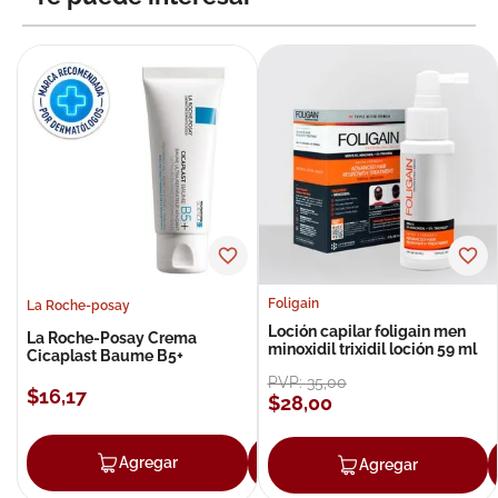
Foligain
La Roche-posay
Loción capilar foligain men
La Roche-Posay Crema
minoxidil trixidil loción 59 ml
Cicaplast Baume B5+
PVP:
35
,
00
$
16
,
17
$
28
,
00
Agregar
Agregar
Agregar