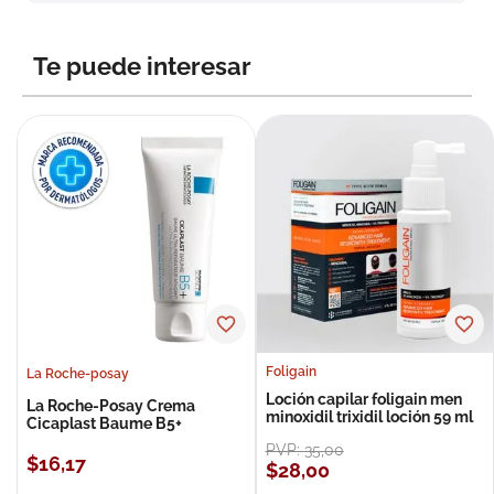
8
.
roche posay
9
.
pañales
Te puede interesar
10
.
nivea
Foligain
La Roche-posay
Loción capilar foligain men
La Roche-Posay Crema
minoxidil trixidil loción 59 ml
Cicaplast Baume B5+
PVP:
35
,
00
$
16
,
17
$
28
,
00