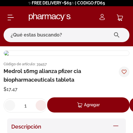
✨FREE DELIVERY +$65✨| CODIGO:FD65
¿Qué estas buscando?
términos más buscados
Código de artículo
:
39457
1
.
eucerin
Medrol 16mg alianza pfizer cia
2
.
protector solar
biopharmaceuticals tableta
3
.
pilexil
$
17
,
47
4
.
bioderma
Agregar
5
.
cerave
6
.
degraler
Descripción
7
.
isdin