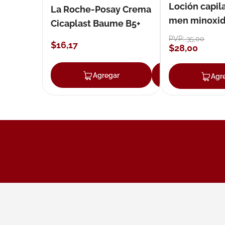
Loción capila
La Roche-Posay Crema
men minoxidil
Cicaplast Baume B5+
loción 59 ml
PVP:
35
,
00
$
16
,
17
$
28
,
00
Agregar
Agregar
Agr