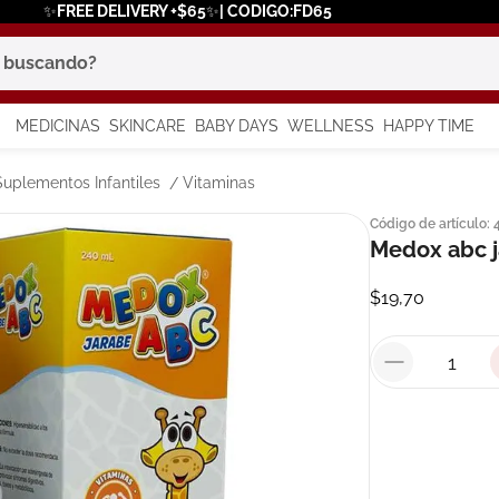
✨FREE DELIVERY +$65✨| CODIGO:FD65
scando?
MEDICINAS
SKINCARE
BABY DAYS
WELLNESS
HAPPY TIME
os más buscados
Suplementos Infantiles
Vitaminas
Código de artículo
:
 solar
Medox abc j
a
$
19
,
70
say
in