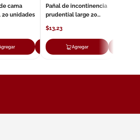
 de cama
Pañal de incontinencia
l 20 unidades
prudential large 20
unidades
$
13
,
23
Agregar
Agregar
Agregar
Ag
ar