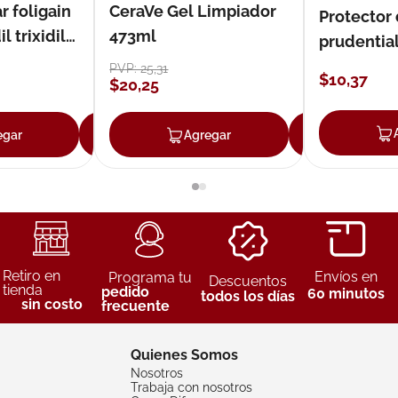
r foligain
CeraVe Gel Limpiador
Protector
 trixidil
473ml
prudentia
PVP:
25
,
31
$
10
,
37
$
20
,
25
egar
Agregar
Agregar
Agreg
Retiro en
Envíos en
Programa tu
Descuentos
tienda
pedido
60 minutos
todos los días
sin costo
frecuente
Quienes Somos
Nosotros
Trabaja con nosotros