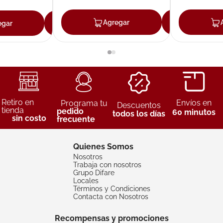
Agregar
Agreg
egar
Agregar
Retiro en
Envíos en
Programa tu
Descuentos
tienda
pedido
60 minutos
todos los días
sin costo
frecuente
Quienes Somos
Nosotros
Trabaja con nosotros
Grupo Difare
Locales
Términos y Condiciones
Contacta con Nosotros
Recompensas y promociones