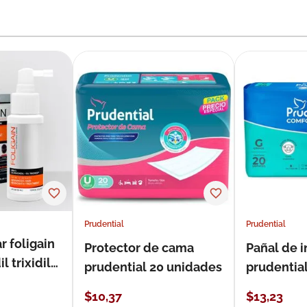
Prudential
Prudential
r foligain
Protector de cama
Pañal de 
 trixidil
prudential 20 unidades
prudential
unidades
$
10
,
37
$
13
,
23