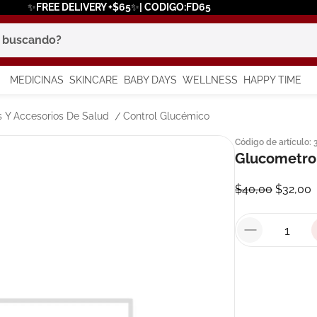
✨FREE DELIVERY +$65✨| CODIGO:FD65
scando?
MEDICINAS
SKINCARE
BABY DAYS
WELLNESS
HAPPY TIME
os más buscados
 Y Accesorios De Salud
Control Glucémico
Código de artículo
:
 solar
Glucometro 
a
$
40
,
00
$
32
,
00
say