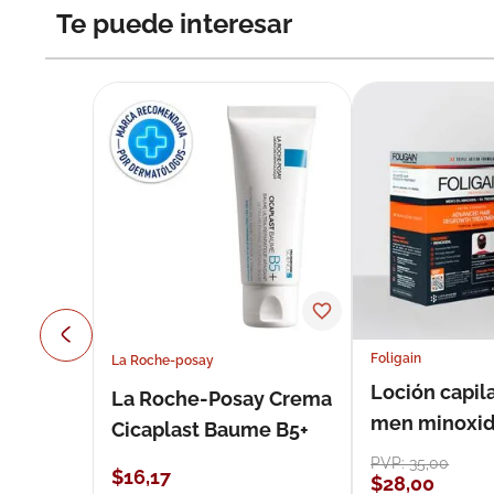
Te puede interesar
Foligain
La Roche-posay
Loción capila
La Roche-Posay Crema
men minoxidil
Cicaplast Baume B5+
loción 59 ml
PVP:
35
,
00
$
16
,
17
$
28
,
00