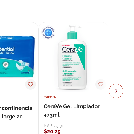
Cerave
CeraVe Gel Limpiador
incontinencia
473ml
 large 20
PVP:
25
,
31
$
20
,
25