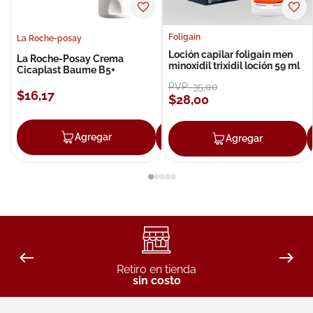
Foligain
La Roche-posay
Loción capilar foligain men
La Roche-Posay Crema
minoxidil trixidil loción 59 ml
Cicaplast Baume B5+
PVP:
35
,
00
$
16
,
17
$
28
,
00
Agregar
Agregar
Agregar
Retiro en tienda
sin costo