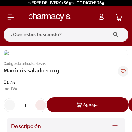
✨FREE DELIVERY +$65✨| CODIGO:FD65
¿Qué estas buscando?
términos más buscados
Código de artículo
:
62915
1
.
eucerin
Maní cris salado 100 g
2
.
protector solar
$
1
,
75
3
.
bioderma
Inc. IVA
4
.
pilexil
Agregar
5
.
cerave
6
.
degraler
Descripción
7
.
megacistin