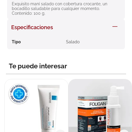
Exquisito maní salado con cobertura crocante, un 
8
.
roche posay
bocadillo saludable para cualquier momento. 
Contenido: 100 g.
9
.
isdin
10
.
neumoflux
Especificaciones
Tipo
Salado
Te puede interesar