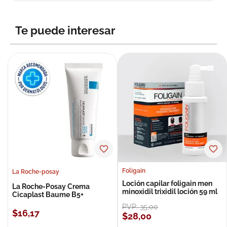
8
.
roche posay
9
.
megacistin
Te puede interesar
10
.
pañales
Foligain
La Roche-posay
Loción capilar foligain men
La Roche-Posay Crema
minoxidil trixidil loción 59 ml
Cicaplast Baume B5+
PVP:
35
,
00
$
16
,
17
$
28
,
00