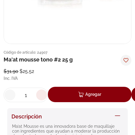
8
.
roche posay
9
.
isdin
10
.
pañales
Código de artículo
:
24907
Ma'at mousse tono #2 25 g
$
31
,
90
$
25
,
52
Inc. IVA
Agregar
Descripción
Ma’at Mousse es una innovadora base de maquillaje 
con ingredientes que ayudan a moderar la producción 