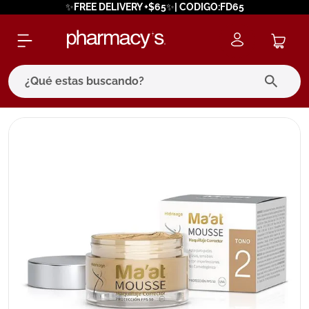
✨FREE DELIVERY +$65✨| CODIGO:FD65
¿Qué estas buscando?
términos más buscados
1
.
eucerin
2
.
protector solar
3
.
pilexil
4
.
bioderma
5
.
cerave
6
.
megacistin
7
.
degraler