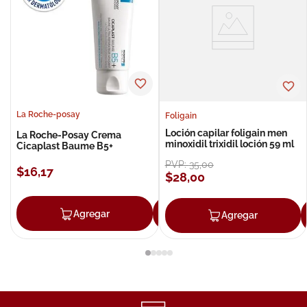
La Roche-posay
Foligain
Loción capilar foligain men
La Roche-Posay Crema
minoxidil trixidil loción 59 ml
Cicaplast Baume B5+
PVP:
35
,
00
$
16
,
17
$
28
,
00
Agregar
Agregar
Agregar