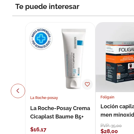
Te puede interesar
Foligain
La Roche-posay
Loción capila
La Roche-Posay Crema
men minoxidil
Cicaplast Baume B5+
loción 59 ml
PVP:
35
,
00
$
16
,
17
$
28
,
00