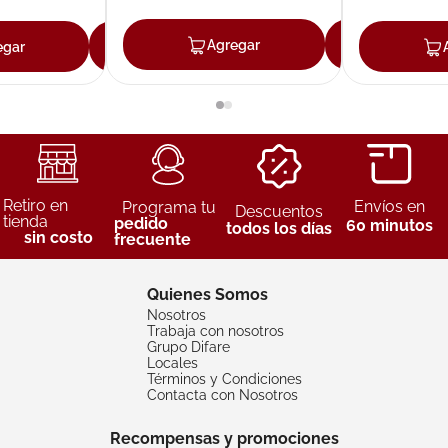
Agregar
Agreg
egar
Agregar
Retiro en
Envíos en
Programa tu
Descuentos
tienda
pedido
60 minutos
todos los días
sin costo
frecuente
Quienes Somos
Nosotros
Trabaja con nosotros
Grupo Difare
Locales
Términos y Condiciones
Contacta con Nosotros
Recompensas y promociones