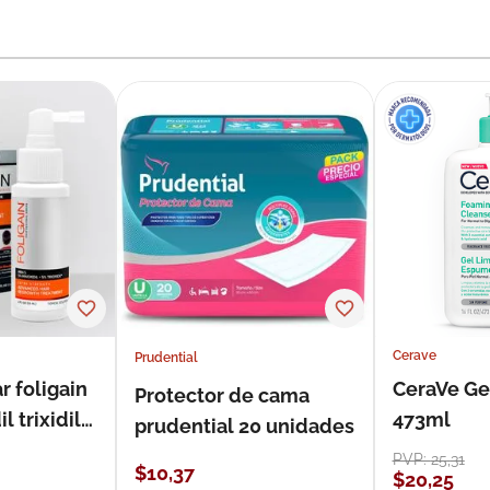
Cerave
Prudential
r foligain
CeraVe Ge
Protector de cama
 trixidil
473ml
prudential 20 unidades
PVP:
25
,
31
$
10
,
37
$
20
,
25