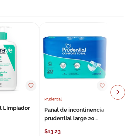
Prudential
l Limpiador
Pañal de incontinencia
prudential large 20
unidades
$
13
,
23