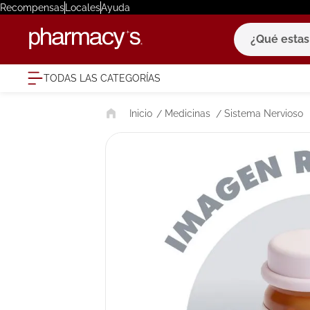
Recompensas
Locales
Ayuda
¿Qué estas bu
TODAS LAS CATEGORÍAS
términ
Medicinas
Sistema Nervioso
1
.
eucerin
2
.
protector
3
.
bioderm
4
.
pilexil
5
.
cerave
6
.
degraler
7
.
isdin
8
.
roche po
9
.
nivea