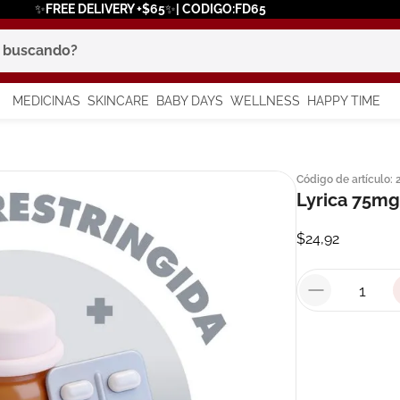
✨FREE DELIVERY +$65✨| CODIGO:FD65
scando?
MEDICINAS
SKINCARE
BABY DAYS
WELLNESS
HAPPY TIME
os más buscados
Código de artículo
:
 solar
Lyrica 75mg
a
$
24
,
92
say