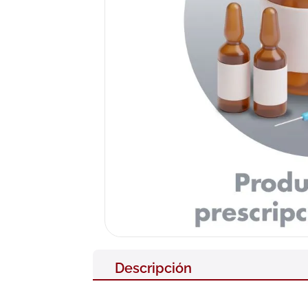
10
.
pañales
Descripción