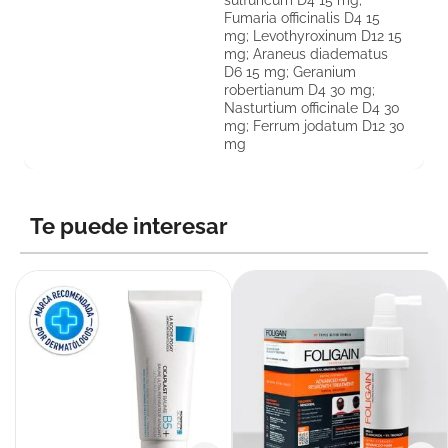
sulfuricum D4 15 mg;
Fumaria officinalis D4 15
mg; Levothyroxinum D12 15
mg; Araneus diadematus
D6 15 mg; Geranium
robertianum D4 30 mg;
Nasturtium officinale D4 30
mg; Ferrum jodatum D12 30
mg
Te puede interesar