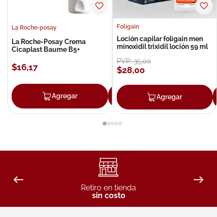
Foligain
La Roche-posay
Loción capilar foligain men
La Roche-Posay Crema
minoxidil trixidil loción 59 ml
Cicaplast Baume B5+
PVP:
35
,
00
$
16
,
17
$
28
,
00
Agregar
Agregar
Agregar
Retiro en tienda
sin costo