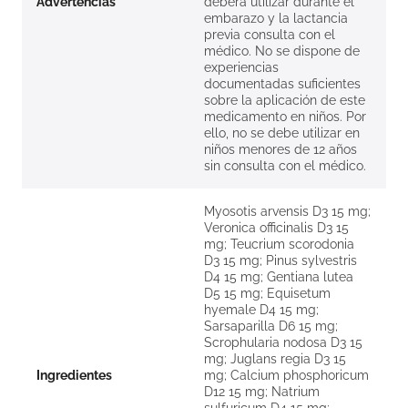
Advertencias
deberá utilizar durante el
embarazo y la lactancia
previa consulta con el
médico. No se dispone de
experiencias
documentadas suficientes
sobre la aplicación de este
medicamento en niños. Por
ello, no se debe utilizar en
niños menores de 12 años
sin consulta con el médico.
Myosotis arvensis D3 15 mg;
Veronica officinalis D3 15
mg; Teucrium scorodonia
D3 15 mg; Pinus sylvestris
D4 15 mg; Gentiana lutea
D5 15 mg; Equisetum
hyemale D4 15 mg;
Sarsaparilla D6 15 mg;
Scrophularia nodosa D3 15
mg; Juglans regia D3 15
Ingredientes
mg; Calcium phosphoricum
D12 15 mg; Natrium