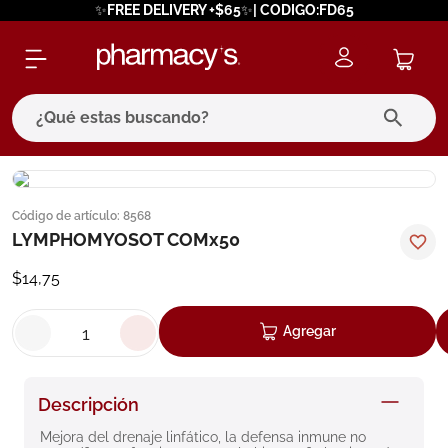
✨FREE DELIVERY +$65✨| CODIGO:FD65
¿Qué estas buscando?
términos más buscados
Código de artículo
:
8568
1
.
eucerin
LYMPHOMYOSOT COMx50
2
.
protector solar
$
14
,
75
3
.
pilexil
4
.
bioderma
Agregar
5
.
cerave
6
.
megacistin
Descripción
7
.
degraler
Mejora del drenaje linfático, la defensa inmune no 