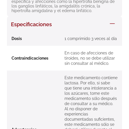
específica y afecciones como la hipertrofia benigna de 
8
.
roche posay
los ganglios linfáticos, la amigdalitis crónica, la 
hipertrofia amigdalina y el edema linfático.
9
.
isdin
Especificaciones
10
.
neumoflux
Dosis
1 comprimido 3 veces al día
En caso de afecciones de
Contraindicaciones
tiroides, no se debe utilizar
sin consultar al médico.
Este medicamento contiene
lactosa. Por ello, si sabe
que tiene una intolerancia a
los azúcares, tome este
medicamento sólo después
de consultar a su médico.
Al no disponer de
experiencias
documentadas suficientes,
este medicamento sólo se