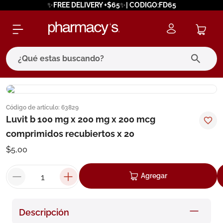
✨FREE DELIVERY +$65✨| CODIGO:FD65
¿Qué estas buscando?
términos más buscados
Código de artículo
:
63829
1
.
eucerin
Luvit b 100 mg x 200 mg x 200 mcg
2
.
protector solar
comprimidos recubiertos x 20
3
.
bioderma
$
5
,
00
4
.
pilexil
Agregar
5
.
cerave
6
.
degraler
Descripción
7
.
isdin