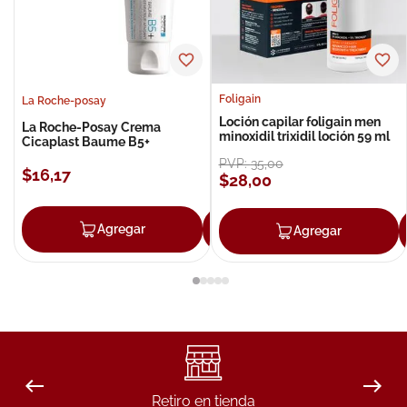
Foligain
La Roche-posay
Loción capilar foligain men
La Roche-Posay Crema
minoxidil trixidil loción 59 ml
Cicaplast Baume B5+
PVP:
35
,
00
$
16
,
17
$
28
,
00
Agregar
Agregar
Agregar
Retiro en tienda