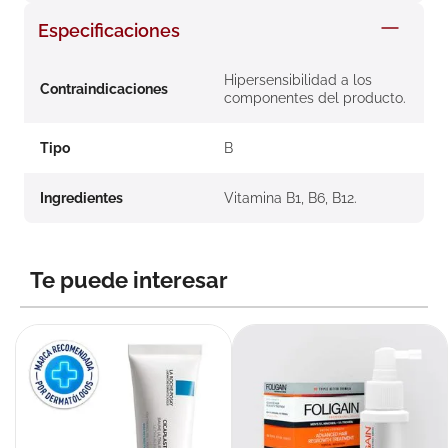
8
.
roche posay
Especificaciones
9
.
nivea
Hipersensibilidad a los
10
.
pañales
Contraindicaciones
componentes del producto.
Tipo
B
Ingredientes
Vitamina B1, B6, B12.
Te puede interesar