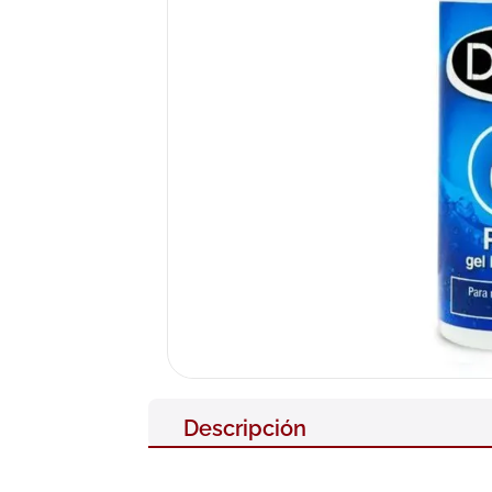
10
.
pañales
Descripción