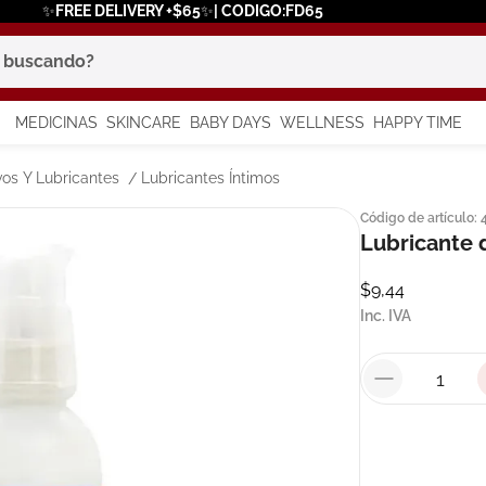
✨FREE DELIVERY +$65✨| CODIGO:FD65
scando?
MEDICINAS
SKINCARE
BABY DAYS
WELLNESS
HAPPY TIME
os más buscados
vos Y Lubricantes
Lubricantes Íntimos
Código de artículo
:
 solar
Lubricante 
$
9
,
44
a
Inc. IVA
in
say