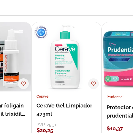
Cerave
Prudential
r foligain
CeraVe Gel Limpiador
Protector
 trixidil
473ml
prudentia
PVP:
25
,
31
$
10
,
37
$
20
,
25