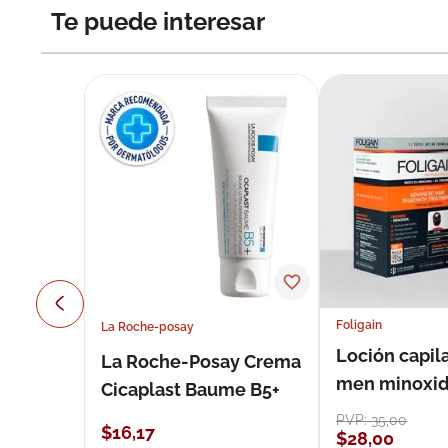
Te puede interesar
Foligain
La Roche-posay
Loción capila
La Roche-Posay Crema
men minoxidil
Cicaplast Baume B5+
loción 59 ml
PVP:
35
,
00
$
16
,
17
$
28
,
00