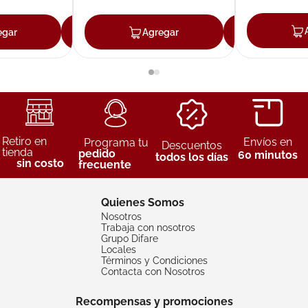
egar
Agregar
Agregar
Agreg
Retiro en
Envíos en
Programa tu
Descuentos
tienda
pedido
60 minutos
todos los días
sin costo
frecuente
Quienes Somos
Nosotros
Trabaja con nosotros
Grupo Difare
Locales
Términos y Condiciones
Contacta con Nosotros
Recompensas y promociones