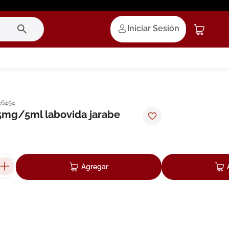
Iniciar Sesión
36494
5mg/5ml labovida jarabe
Agregar