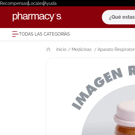
Recompensas
Locales
Ayuda
¿Qué estas bu
TODAS LAS CATEGORÍAS
términ
Medicinas
Aparato Respirator
1
.
eucerin
2
.
protector
3
.
bioderm
4
.
pilexil
5
.
cerave
6
.
degraler
7
.
isdin
8
.
roche po
9
.
megacist