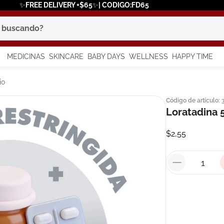
✨FREE DELIVERY +$65✨| CODIGO:FD65
scando?
MEDICINAS
SKINCARE
BABY DAYS
WELLNESS
HAPPY TIME
os más buscados
io
Código de artículo
:
 solar
Loratadina 
a
$
2
,
55
say
in