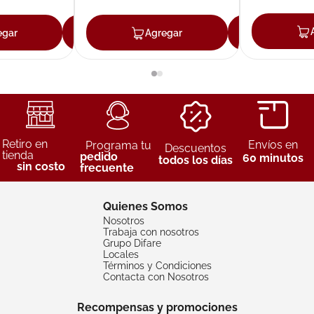
egar
Agregar
Agregar
Agreg
Retiro en
Envíos en
Programa tu
Descuentos
tienda
pedido
60 minutos
todos los días
sin costo
frecuente
Quienes Somos
Nosotros
Trabaja con nosotros
Grupo Difare
Locales
Términos y Condiciones
Contacta con Nosotros
Recompensas y promociones