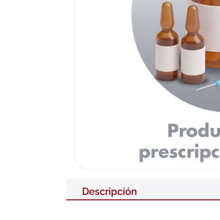
10
.
pañales
Descripción