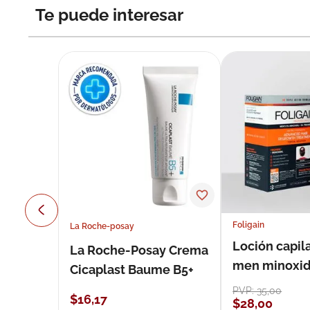
Te puede interesar
Foligain
La Roche-posay
Loción capila
La Roche-Posay Crema
men minoxidil
Cicaplast Baume B5+
loción 59 ml
PVP:
35
,
00
$
16
,
17
$
28
,
00