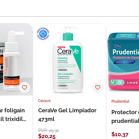
Cerave
Prudential
r foligain
CeraVe Gel Limpiador
Protector
 trixidil
473ml
prudentia
PVP:
25
,
31
$
10
,
37
$
20
,
25