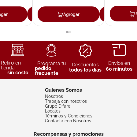
egar
Agregar
Agregar
Agreg
Retiro en
Envíos en
Programa tu
Descuentos
tienda
pedido
60 minutos
todos los días
sin costo
frecuente
Quienes Somos
Nosotros
Trabaja con nosotros
Grupo Difare
Locales
Términos y Condiciones
Contacta con Nosotros
Recompensas y promociones