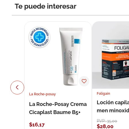
Te puede interesar
Foligain
La Roche-posay
Loción capila
La Roche-Posay Crema
men minoxidil
Cicaplast Baume B5+
loción 59 ml
PVP:
35
,
00
$
16
,
17
$
28
,
00