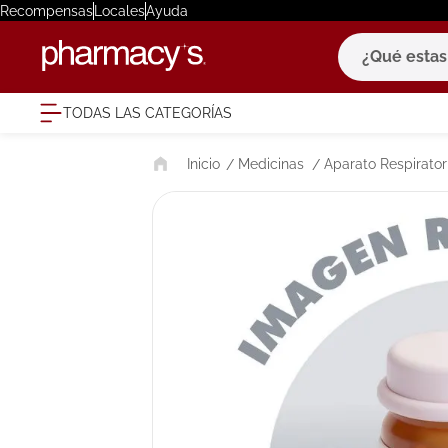
Recompensas
Locales
Ayuda
¿Qué estas bu
TODAS LAS CATEGORÍAS
términ
Medicinas
Aparato Respirator
1
.
eucerin
2
.
protector
3
.
bioderm
4
.
pilexil
5
.
cerave
6
.
degraler
7
.
megacist
8
.
roche po
9
.
isdin