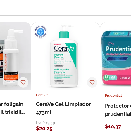
Cerave
Prudential
r foligain
CeraVe Gel Limpiador
Protector
 trixidil
473ml
prudentia
PVP:
25
,
31
$
10
,
37
$
20
,
25