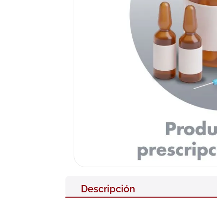
10
.
neumofl
Descripción