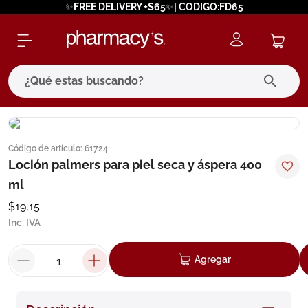
✨FREE DELIVERY +$65✨| CODIGO:FD65
¿Qué estas buscando?
términos más buscados
Código de artículo
:
61724
1
.
eucerin
Loción palmers para piel seca y áspera 400
2
.
protector solar
ml
3
.
bioderma
$
19
,
15
Inc. IVA
4
.
pilexil
5
.
cerave
Agregar
6
.
degraler
7
.
megacistin