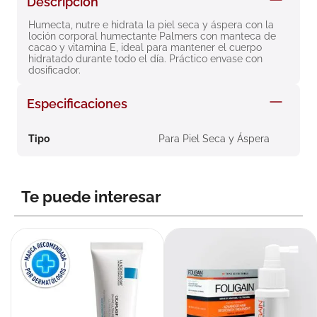
Descripción
8
.
roche posay
Humecta, nutre e hidrata la piel seca y áspera con la 
loción corporal humectante Palmers con manteca de 
9
.
isdin
cacao y vitamina E, ideal para mantener el cuerpo 
hidratado durante todo el día. Práctico envase con 
10
.
neumoflux
dosificador.
Especificaciones
Tipo
Para Piel Seca y Áspera
Te puede interesar