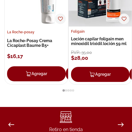
Foligain
La Roche-posay
Loción capilar foligain men
La Roche-Posay Crema
minoxidil trixidil loción 59 ml
Cicaplast Baume B5+
PVP:
35
,
00
$
16
,
17
$
28
,
00
Agregar
Agregar
Agregar
Retiro en tienda