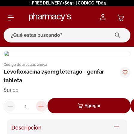
✨FREE DELIVERY +$65✨| CODIGO:FD65
¿Qué estas buscando?
términos más buscados
Código de artículo
:
29052
1
.
eucerin
Levofloxacina 750mg leterago - genfar
2
.
protector solar
tableta
3
.
bioderma
$
13
,
00
4
.
pilexil
Agregar
5
.
cerave
6
.
degraler
Descripción
7
.
isdin