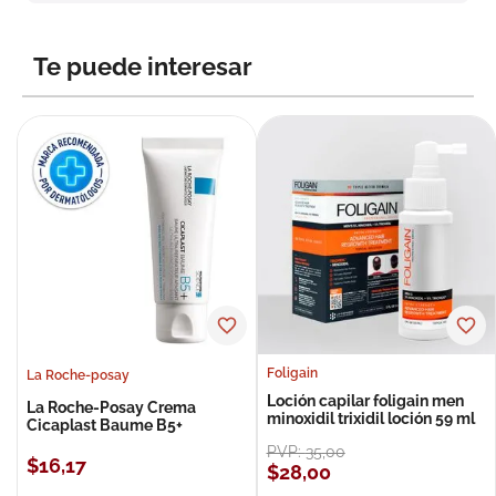
8
.
roche posay
9
.
megacistin
Te puede interesar
10
.
pañales
Foligain
La Roche-posay
Loción capilar foligain men
La Roche-Posay Crema
minoxidil trixidil loción 59 ml
Cicaplast Baume B5+
PVP:
35
,
00
$
16
,
17
$
28
,
00