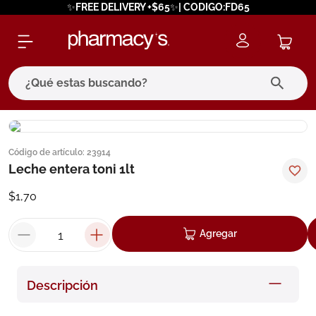
✨FREE DELIVERY +$65✨| CODIGO:FD65
¿Qué estas buscando?
términos más buscados
Código de artículo
:
23914
1
.
eucerin
Leche entera toni 1lt
2
.
protector solar
$
1
,
70
3
.
bioderma
4
.
pilexil
Agregar
5
.
cerave
6
.
degraler
Descripción
7
.
isdin