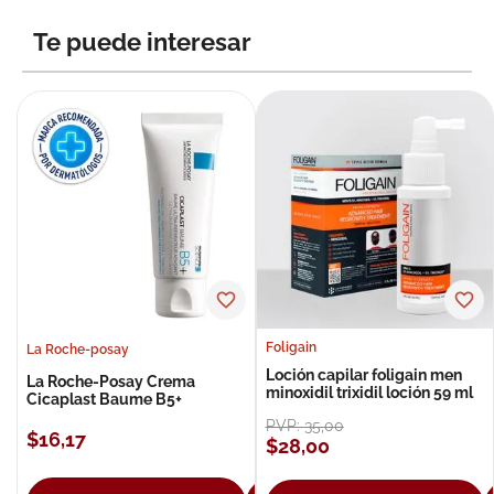
8
.
roche posay
Te puede interesar
9
.
nivea
10
.
pañales
Foligain
La Roche-posay
Loción capilar foligain men
La Roche-Posay Crema
minoxidil trixidil loción 59 ml
Cicaplast Baume B5+
PVP:
35
,
00
$
16
,
17
$
28
,
00