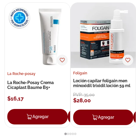
Foligain
La Roche-posay
Loción capilar foligain men
La Roche-Posay Crema
minoxidil trixidil loción 59 ml
Cicaplast Baume B5+
PVP:
35
,
00
$
16
,
17
$
28
,
00
Agregar
Agregar
Agregar