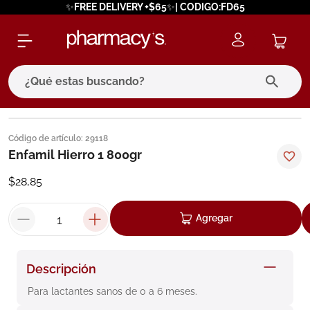
✨FREE DELIVERY +$65✨| CODIGO:FD65
¿Qué estas buscando?
términos más buscados
Código de artículo
:
29118
1
.
eucerin
Enfamil Hierro 1 800gr
2
.
protector solar
$
28
,
85
3
.
bioderma
Agregar
4
.
pilexil
5
.
cerave
Descripción
6
.
degraler
Para lactantes sanos de 0 a 6 meses.
7
.
isdin