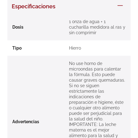
8
.
roche posay
Especificaciones
9
.
nivea
1 onza de agua + 1
10
.
pañales
Dosis
cucharilla medidora al ras y
sin comprimir
Tipo
Hierro
No use horno de
microondas para calentar
la fórmula. Esto puede
causar graves quemaduras.
Si no se siguen
estrictamente las
indicaciones de
preparación e higiene, éste
o cualquier otro alimento
puede ser perjudicial para
la salud del niño.
Advertencias
IMPORTANTE: La leche
materna es el mejor
alimento para la salud y