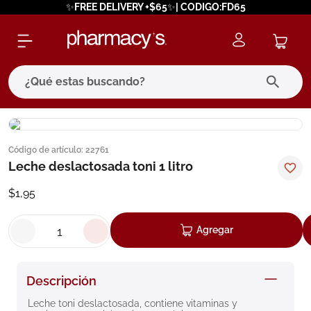
✨FREE DELIVERY +$65✨| CODIGO:FD65
¿Qué estas buscando?
términos más buscados
Código de artículo
:
22761
1
.
eucerin
Leche deslactosada toni 1 litro
2
.
protector solar
$
1
,
95
3
.
pilexil
4
.
bioderma
Agregar
5
.
cerave
6
.
megacistin
Descripción
7
.
degraler
Leche toni deslactosada, contiene vitaminas y 