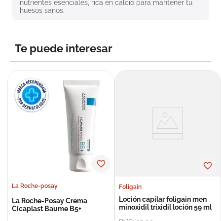
nutrientes esenciales, rica en calcio para mantener tu 
8
.
roche posay
huesos sanos.
9
.
isdin
10
.
pañales
Te puede interesar
La Roche-posay
Foligain
Loción capilar foligain men
La Roche-Posay Crema
minoxidil trixidil loción 59 ml
Cicaplast Baume B5+