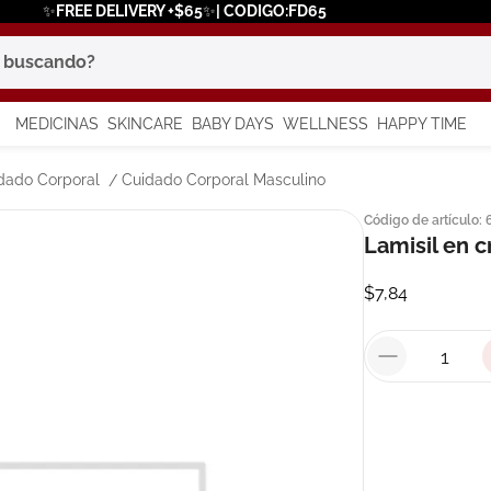
✨FREE DELIVERY +$65✨| CODIGO:FD65
scando?
MEDICINAS
SKINCARE
BABY DAYS
WELLNESS
HAPPY TIME
os más buscados
dado Corporal
Cuidado Corporal Masculino
Código de artículo
:
 solar
Lamisil en 
$
7
,
84
a
in
say