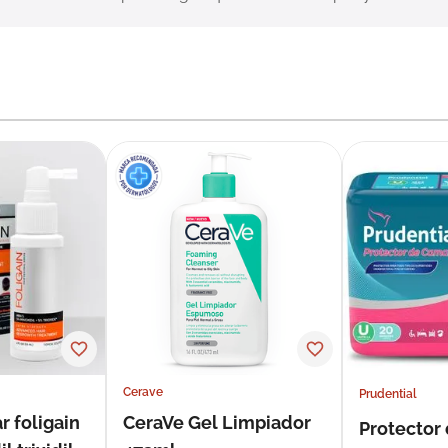
Cerave
Prudential
r foligain
CeraVe Gel Limpiador
Protector