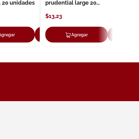
l 20 unidades
prudential large 20
unidades
$
13
,
23
Agregar
Agregar
Agregar
Ag
ar