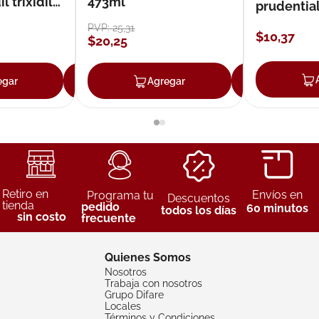
 trixidil
473ml
prudentia
PVP:
25
,
31
$
10
,
37
$
20
,
25
egar
Agregar
Agregar
Agreg
Retiro en
Envíos en
Programa tu
Descuentos
tienda
pedido
60 minutos
todos los días
sin costo
frecuente
Quienes Somos
Nosotros
Trabaja con nosotros
Grupo Difare
Locales
Términos y Condiciones