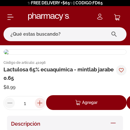
✨FREE DELIVERY +$65✨| CODIGO:FD65
¿Qué estas buscando?
términos más buscados
Código de artículo
:
41096
1
.
eucerin
Lactulosa 65% ecuaquimica - mintlab jarabe
2
.
protector solar
0.65
3
.
bioderma
$
8
,
99
4
.
pilexil
Agregar
5
.
cerave
6
.
degraler
Descripción
7
.
isdin