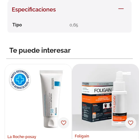
8
.
roche posay
Especificaciones
9
.
nivea
Tipo
0,65
10
.
pañales
Te puede interesar
Foligain
La Roche-posay