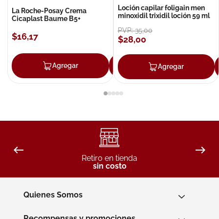
Loción capilar foligain men
La Roche-Posay Crema
minoxidil trixidil loción 59 ml
Cicaplast Baume B5+
PVP:
35
,
00
$
16
,
17
$
28
,
00
Agregar
Agregar
Agregar
Retiro en tienda
sin costo
Quienes Somos
Recompensas y promociones