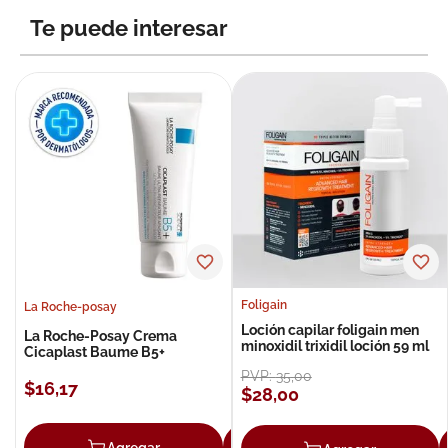
Te puede interesar
Foligain
La Roche-posay
Loción capilar foligain men
La Roche-Posay Crema
minoxidil trixidil loción 59 ml
Cicaplast Baume B5+
PVP:
35
,
00
$
16
,
17
$
28
,
00