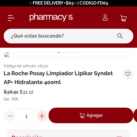
✨FREE DELIVERY +$65✨| CODIGO:FD65
¿Qué estas buscando?
términos más buscados
Código de artículo
:
26372
1
.
eucerin
La Roche Posay Limpiador Lipikar Syndet
2
.
protector solar
AP+ Hidratante 400ml
3
.
bioderma
$
38
,
91
$
31
,
12
Inc. IVA
4
.
pilexil
5
.
cerave
Agregar
6
.
degraler
7
.
isdin