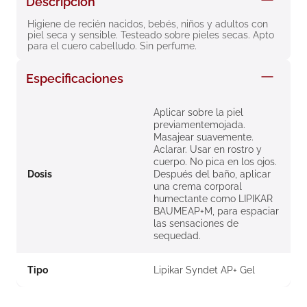
Descripción
8
.
roche posay
Higiene de recién nacidos, bebés, niños y adultos con 
piel seca y sensible. Testeado sobre pieles secas. Apto 
9
.
megacistin
para el cuero cabelludo. Sin perfume.
10
.
pañales
Especificaciones
Aplicar sobre la piel
previamentemojada.
Masajear suavemente.
Aclarar. Usar en rostro y
cuerpo. No pica en los ojos.
Dosis
Después del baño, aplicar
una crema corporal
humectante como LIPIKAR
BAUMEAP+M, para espaciar
las sensaciones de
sequedad.
Tipo
Lipikar Syndet AP+ Gel