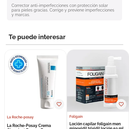
8
.
roche posay
Corrector anti-imperfecciones con protección solar 
para pieles gracias. Corrige y previene imperfecciones 
y marcas.
9
.
megacistin
10
.
pañales
Te puede interesar
Foligain
La Roche-posay
Loción capilar foligain men
La Roche-Posay Crema
minoxidil trixidil loción 59 ml