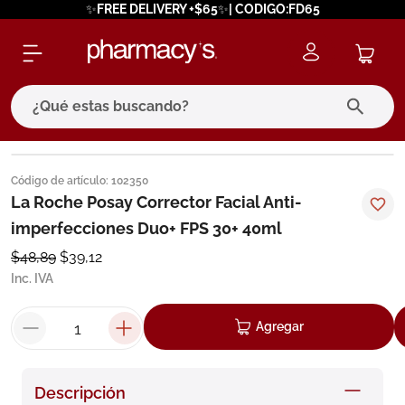
✨FREE DELIVERY +$65✨| CODIGO:FD65
¿Qué estas buscando?
términos más buscados
Código de artículo
:
102350
1
.
eucerin
La Roche Posay Corrector Facial Anti-
imperfecciones Duo+ FPS 30+ 40ml
2
.
protector solar
$
48
,
89
$
39
,
12
3
.
bioderma
Inc. IVA
4
.
pilexil
5
.
cerave
Agregar
6
.
degraler
7
.
isdin
Descripción