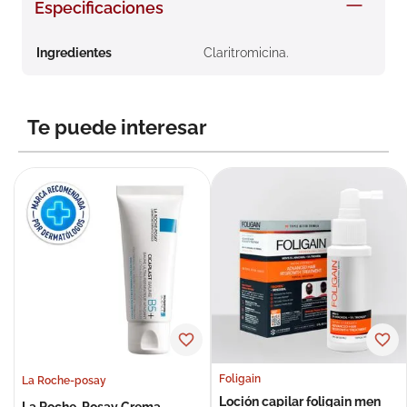
Especificaciones
8
.
roche posay
9
.
nivea
Ingredientes
Claritromicina.
10
.
pañales
Te puede interesar
Foligain
La Roche-posay
Loción capilar foligain men
La Roche-Posay Crema