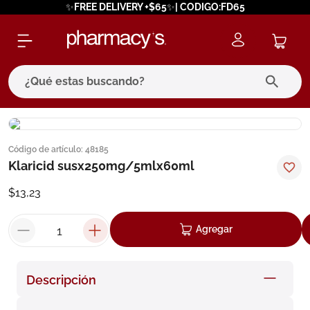
✨FREE DELIVERY +$65✨| CODIGO:FD65
¿Qué estas buscando?
términos más buscados
Código de artículo
:
48185
1
.
eucerin
Klaricid susx250mg/5mlx60ml
2
.
protector solar
$
13
,
23
3
.
bioderma
4
.
pilexil
Agregar
5
.
cerave
6
.
degraler
Descripción
7
.
isdin