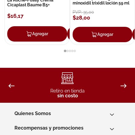
minoxidil trixidil loción 59 ml
Cicaplast Baume B5+
PVP:
35
,
00
$
16
,
17
$
28
,
00
Agregar
Agregar
Agregar
Retiro en tienda
sin costo
Quienes Somos
Recompensas y promociones