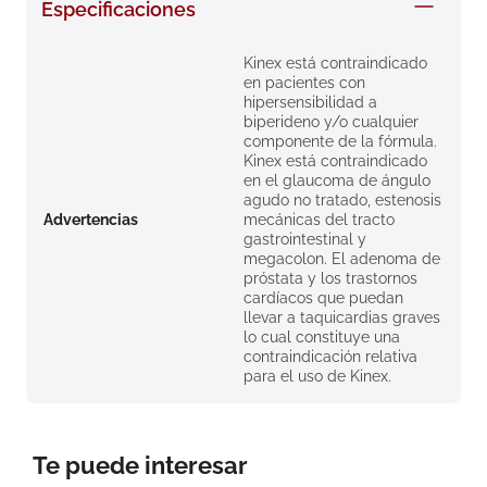
Especificaciones
8
.
roche posay
9
.
nivea
Kinex está contraindicado
en pacientes con
10
.
pañales
hipersensibilidad a
biperideno y/o cualquier
componente de la fórmula.
Kinex está contraindicado
en el glaucoma de ángulo
agudo no tratado, estenosis
Advertencias
mecánicas del tracto
gastrointestinal y
megacolon. El adenoma de
próstata y los trastornos
cardíacos que puedan
llevar a taquicardias graves
lo cual constituye una
contraindicación relativa
para el uso de Kinex.
Te puede interesar