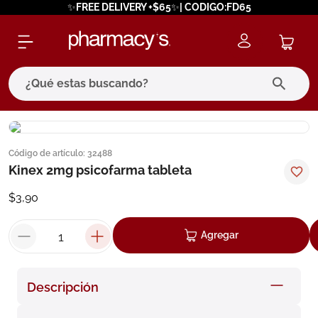
✨FREE DELIVERY +$65✨| CODIGO:FD65
¿Qué estas buscando?
términos más buscados
Código de artículo
:
32488
1
.
eucerin
Kinex 2mg psicofarma tableta
2
.
protector solar
$
3
,
90
3
.
bioderma
4
.
pilexil
Agregar
5
.
cerave
6
.
degraler
Descripción
7
.
isdin