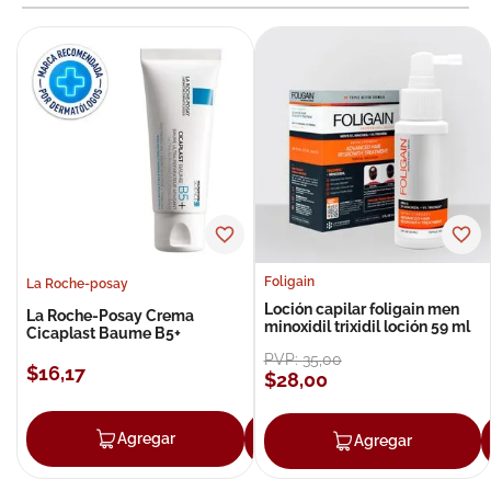
Foligain
La Roche-posay
Loción capilar foligain men
La Roche-Posay Crema
minoxidil trixidil loción 59 ml
Cicaplast Baume B5+
PVP:
35
,
00
$
16
,
17
$
28
,
00
Agregar
Agregar
Agregar