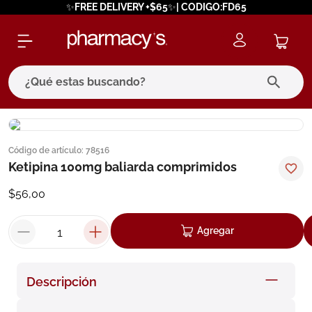
✨FREE DELIVERY +$65✨| CODIGO:FD65
¿Qué estas buscando?
términos más buscados
Código de artículo
:
78516
1
.
eucerin
Ketipina 100mg baliarda comprimidos
2
.
protector solar
$
56
,
00
3
.
bioderma
4
.
pilexil
Agregar
5
.
cerave
6
.
degraler
Descripción
7
.
isdin