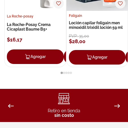
Foligain
La Roche-posay
Loción capilar foligain men
La Roche-Posay Crema
minoxidil trixidil loción 59 ml
Cicaplast Baume B5+
PVP:
35
,
00
$
16
,
17
$
28
,
00
Agregar
Agregar
Agregar
Retiro en tienda
sin costo