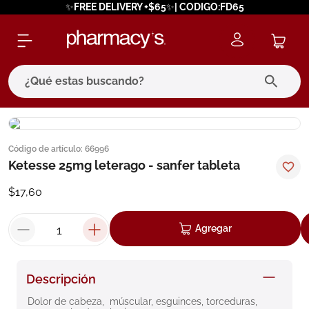
✨FREE DELIVERY +$65✨| CODIGO:FD65
¿Qué estas buscando?
términos más buscados
Código de artículo
:
66996
1
.
eucerin
Ketesse 25mg leterago - sanfer tableta
2
.
protector solar
$
17
,
60
3
.
bioderma
4
.
pilexil
Agregar
5
.
cerave
6
.
degraler
Descripción
7
.
isdin
Dolor de cabeza,  múscular, esguinces, torceduras, 