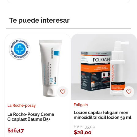
Te puede interesar
Foligain
La Roche-posay
Loción capilar foligain men
La Roche-Posay Crema
minoxidil trixidil loción 59 ml
Cicaplast Baume B5+
PVP:
35
,
00
$
16
,
17
$
28
,
00