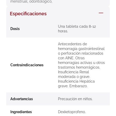
menstrual, odontologico,
8
.
roche posay
Especificaciones
9
.
nivea
10
.
pañales
Una tableta cada 8-12
Dosis
horas.
Antecedentes de
hemorragia gastrointestinal
o perforación relacionados
con AINE. Otras
hemorragias activas u otros
Contraindicaciones
trastornos hemorrágicos.
Insuficiencia Renal
moderada o grave.
Insuficiencia Hepática
grave. Embarazo.
Advertencias
Precaución en niños.
Ingredientes
Dexketoprofeno.