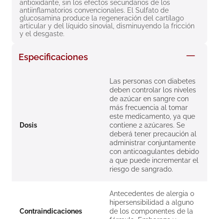
antioxidante, sin los efectos secundarios de los 
8
.
roche posay
antiinflamatorios convencionales. El Sulfato de 
glucosamina produce la regeneración del cartílago 
9
.
isdin
articular y del líquido sinovial, disminuyendo la fricción 
y el desgaste.
10
.
neumoflux
Especificaciones
Las personas con diabetes
deben controlar los niveles
de azúcar en sangre con
más frecuencia al tomar
este medicamento, ya que
Dosis
contiene 2 azúcares. Se
deberá tener precaución al
administrar conjuntamente
con anticoagulantes debido
a que puede incrementar el
riesgo de sangrado.
Antecedentes de alergia o
hipersensibilidad a alguno
Contraindicaciones
de los componentes de la