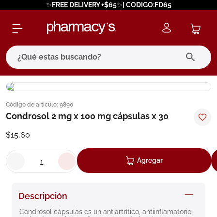
✨FREE DELIVERY +$65✨| CODIGO:FD65
¿Qué estas buscando?
términos más buscados
Código de artículo
:
9890
1
.
eucerin
Condrosol 2 mg x 100 mg cápsulas x 30
2
.
protector solar
$
15
,
60
3
.
bioderma
4
.
pilexil
Agregar
5
.
cerave
6
.
degraler
Descripción
7
.
megacistin
Condrosol cápsulas es un antiartrítico, antiinflamatorio, 