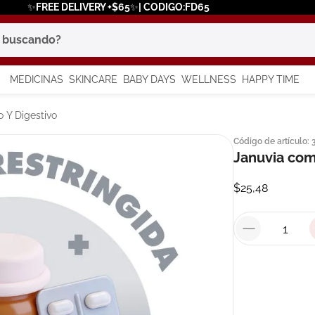
✨FREE DELIVERY +$65✨| CODIGO:FD65
scando?
MEDICINAS
SKINCARE
BABY DAYS
WELLNESS
HAPPY TIME
os más buscados
 Y Digestivo
Código de artículo
:
 solar
Januvia co
a
$
25
,
48
say
in