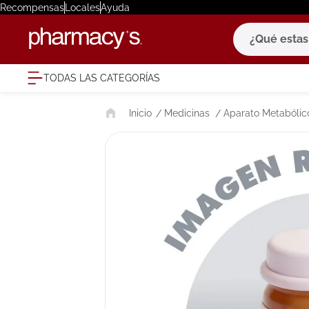
Recompensas
Locales
Ayuda
¿Qué estas bu
TODAS LAS CATEGORÍAS
términ
Medicinas
Aparato Metabólico
1
.
eucerin
2
.
protector
3
.
bioderm
4
.
pilexil
5
.
cerave
6
.
degraler
7
.
isdin
8
.
roche po
9
.
megacist