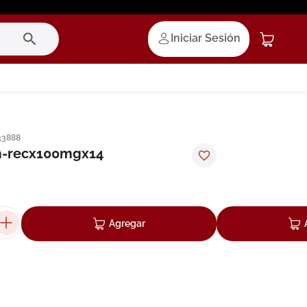
Iniciar Sesión
33888
m-recx100mgx14
Agregar