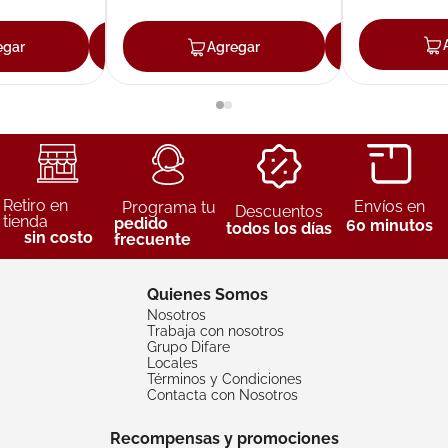
egar
Agregar
Agregar
Agreg
Retiro en
Envíos en
Programa tu
Descuentos
tienda
pedido
60 minutos
todos los días
sin costo
frecuente
Quienes Somos
Nosotros
Trabaja con nosotros
Grupo Difare
Locales
Términos y Condiciones
Contacta con Nosotros
Recompensas y promociones