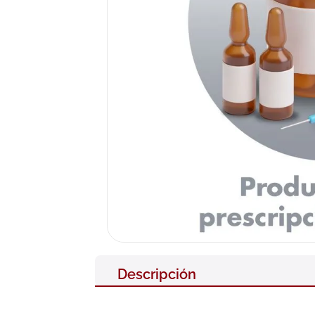
10
.
pañales
Descripción