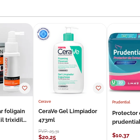
Cerave
Prudential
r foligain
CeraVe Gel Limpiador
Protector
 trixidil
473ml
prudentia
PVP:
25
,
31
$
10
,
37
$
20
,
25