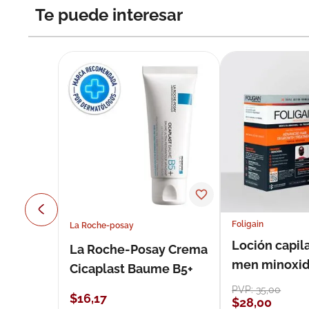
Te puede interesar
Foligain
La Roche-posay
Loción capila
La Roche-Posay Crema
men minoxidil
Cicaplast Baume B5+
loción 59 ml
PVP:
35
,
00
$
16
,
17
$
28
,
00