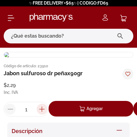
✨FREE DELIVERY +$65✨| CODIGO:FD65
¿Qué estas buscando?
términos más buscados
Código de artículo
:
23910
1
.
eucerin
Jabon sulfuroso dr peñax90gr
2
.
protector solar
$
2
,
29
3
.
bioderma
Inc. IVA
4
.
pilexil
Agregar
5
.
cerave
6
.
degraler
Descripción
7
.
isdin