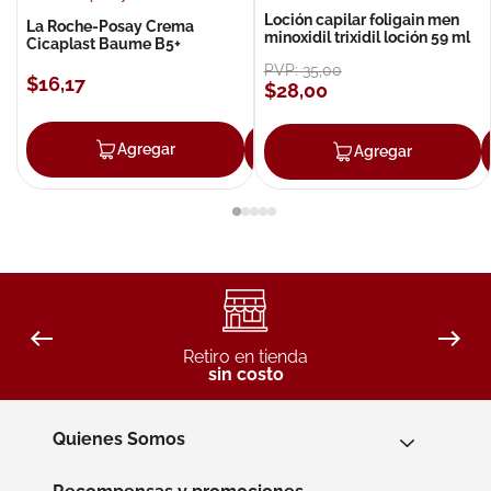
Loción capilar foligain men
La Roche-Posay Crema
minoxidil trixidil loción 59 ml
Cicaplast Baume B5+
PVP:
35
,
00
$
16
,
17
$
28
,
00
Agregar
Agregar
Agregar
Retiro en tienda
sin costo
Quienes Somos