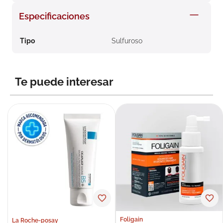
8
.
roche posay
Especificaciones
9
.
nivea
Tipo
Sulfuroso
10
.
pañales
Te puede interesar
Foligain
La Roche-posay