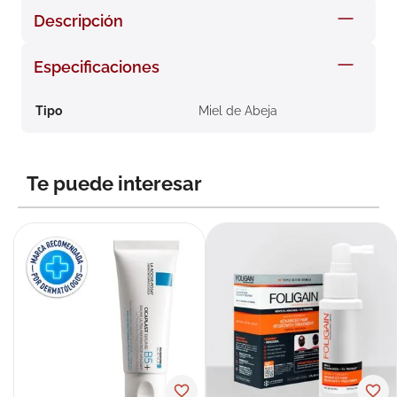
8
.
roche posay
Descripción
9
.
isdin
Especificaciones
10
.
pañales
Tipo
Miel de Abeja
Te puede interesar