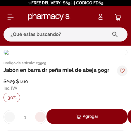
✨FREE DELIVERY +$65✨| CODIGO:FD65
¿Qué estas buscando?
términos más buscados
Código de artículo
:
23909
1
.
eucerin
Jabón en barra dr peña miel de abeja 90gr
2
.
protector solar
$
2
,
29
$
1
,
60
3
.
pilexil
Inc. IVA
4
.
bioderma
30
%
5
.
cerave
6
.
megacistin
Agregar
7
.
degraler