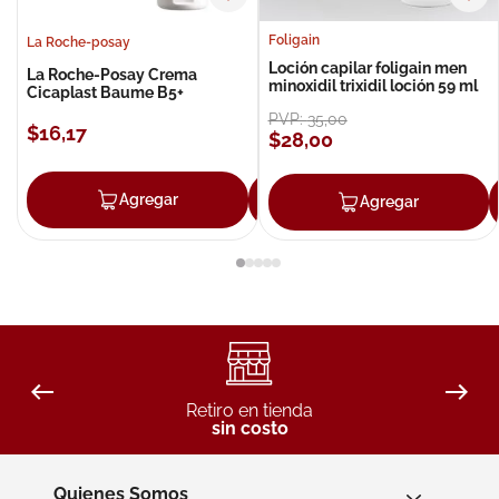
Foligain
La Roche-posay
Loción capilar foligain men
La Roche-Posay Crema
minoxidil trixidil loción 59 ml
Cicaplast Baume B5+
PVP:
35
,
00
$
16
,
17
$
28
,
00
Agregar
Agregar
Agregar
Retiro en tienda
sin costo
Quienes Somos