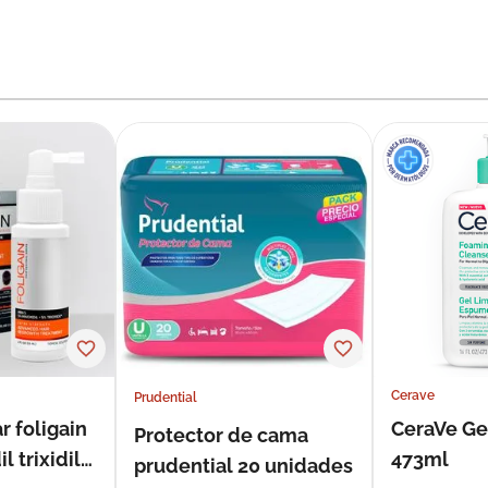
Cerave
Prudential
r foligain
CeraVe Ge
Protector de cama
 trixidil
473ml
prudential 20 unidades