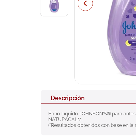
10
.
pañales
Descripción
Baño Líquido JOHNSON'S® para antes d
NATURACALM.

(*Resultados obtenidos con base en la 