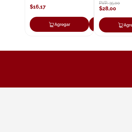
loción 59 ml
PVP:
35
,
00
$
16
,
17
$
28
,
00
Agregar
Agregar
Agr