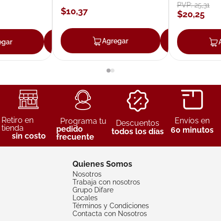
PVP:
25
,
31
$
10
,
37
$
20
,
25
Agregar
Agreg
egar
Agregar
Retiro en
Envíos en
Programa tu
Descuentos
tienda
pedido
60 minutos
todos los días
sin costo
frecuente
Quienes Somos
Nosotros
Trabaja con nosotros
Grupo Difare
Locales
Términos y Condiciones
Contacta con Nosotros