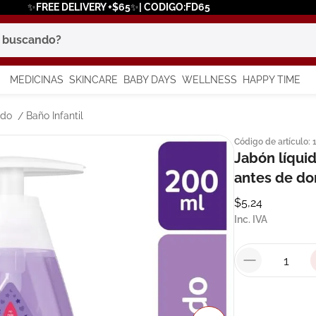
✨FREE DELIVERY +$65✨| CODIGO:FD65
scando?
MEDICINAS
SKINCARE
BABY DAYS
WELLNESS
HAPPY TIME
os más buscados
ado
Baño Infantil
Código de artículo
:
 solar
Jabón líqui
a
antes de do
$
5
,
24
Inc. IVA
say