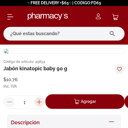
✨FREE DELIVERY +$65✨| CODIGO:FD65
¿Qué estas buscando?
términos más buscados
Código de artículo
:
49834
1
.
eucerin
Jabón kinatopic baby 90 g
2
.
protector solar
$
10
,
76
3
.
bioderma
Inc. IVA
4
.
pilexil
Agregar
5
.
cerave
6
.
degraler
Descripción
7
.
isdin