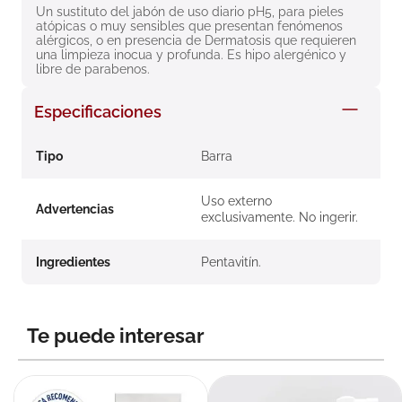
Un sustituto del jabón de uso diario pH5, para pieles 
8
.
roche posay
atópicas o muy sensibles que presentan fenómenos 
alérgicos, o en presencia de Dermatosis que requieren 
9
.
nivea
una limpieza inocua y profunda. Es hipo alergénico y 
libre de parabenos.
10
.
pañales
Especificaciones
Tipo
Barra
Uso externo
Advertencias
exclusivamente. No ingerir.
Ingredientes
Pentavitín.
Te puede interesar