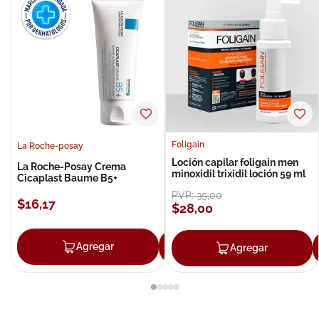
Foligain
La Roche-posay
Loción capilar foligain men
La Roche-Posay Crema
minoxidil trixidil loción 59 ml
Cicaplast Baume B5+
PVP:
35
,
00
$
16
,
17
$
28
,
00
Agregar
Agregar
Agregar