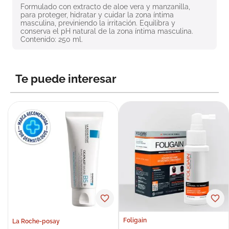
Formulado con extracto de aloe vera y manzanilla, 
8
.
roche posay
para proteger, hidratar y cuidar la zona íntima 
masculina, previniendo la irritación. Equilibra y 
9
.
megacistin
conserva el pH natural de la zona íntima masculina. 
Contenido: 250 ml.
10
.
pañales
Te puede interesar
Foligain
La Roche-posay