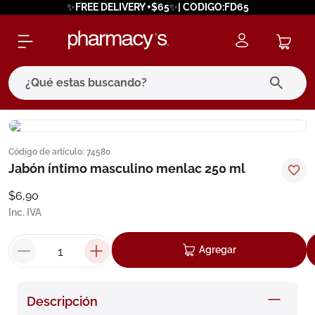
✨FREE DELIVERY +$65✨| CODIGO:FD65
¿Qué estas buscando?
términos más buscados
Código de artículo
:
74580
1
.
eucerin
Jabón íntimo masculino menlac 250 ml
2
.
protector solar
$
6
,
90
3
.
bioderma
Inc. IVA
4
.
pilexil
Agregar
5
.
cerave
6
.
degraler
Descripción
7
.
isdin