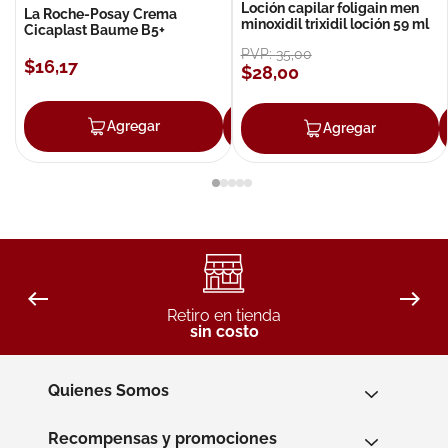
Loción capilar foligain men
La Roche-Posay Crema
minoxidil trixidil loción 59 ml
Cicaplast Baume B5+
PVP:
35
,
00
$
16
,
17
$
28
,
00
Agregar
Agregar
Agregar
Retiro en tienda
sin costo
Quienes Somos
Recompensas y promociones