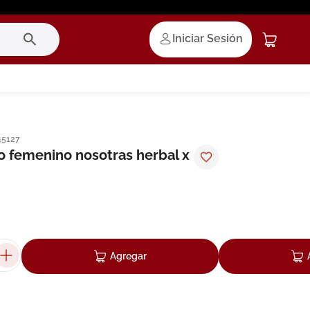
Iniciar Sesión
45127
o femenino nosotras herbal x
Agregar