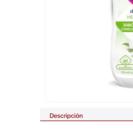
10
.
pañales
Descripción