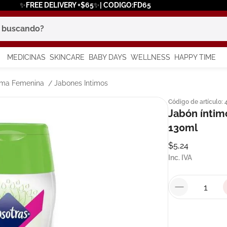
✨FREE DELIVERY +$65✨| CODIGO:FD65
scando?
MEDICINAS
SKINCARE
BABY DAYS
WELLNESS
HAPPY TIME
os más buscados
tima Femenina
Jabones Intimos
Código de artículo
:
 solar
Jabón íntim
a
130ml
$
5
,
24
Inc. IVA
say
in