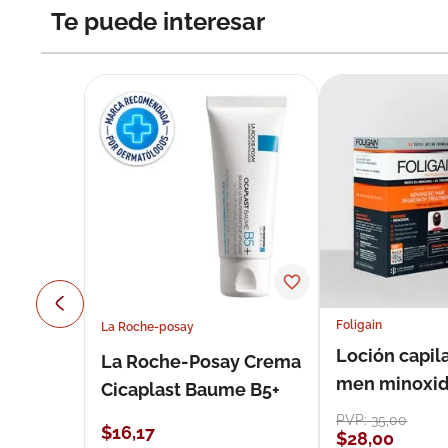
Te puede interesar
Foligain
La Roche-posay
Loción capila
La Roche-Posay Crema
men minoxidil
Cicaplast Baume B5+
loción 59 ml
PVP:
35
,
00
$
16
,
17
$
28
,
00