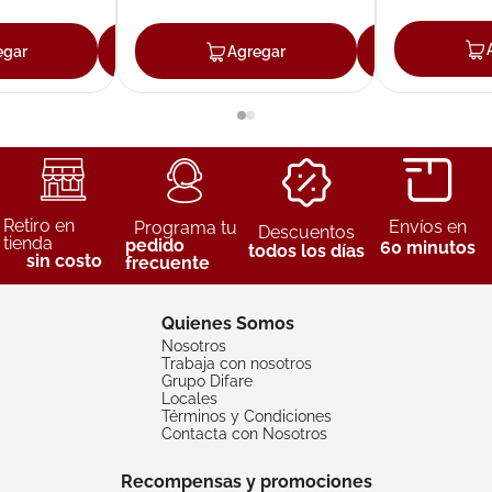
egar
Agregar
Agregar
Agreg
Retiro en
Envíos en
Programa tu
Descuentos
tienda
pedido
60 minutos
todos los días
sin costo
frecuente
Quienes Somos
Nosotros
Trabaja con nosotros
Grupo Difare
Locales
Términos y Condiciones
Contacta con Nosotros
Recompensas y promociones