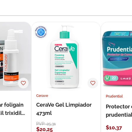
Cerave
Prudential
r foligain
CeraVe Gel Limpiador
Protector
 trixidil
473ml
prudentia
PVP:
25
,
31
$
10
,
37
$
20
,
25