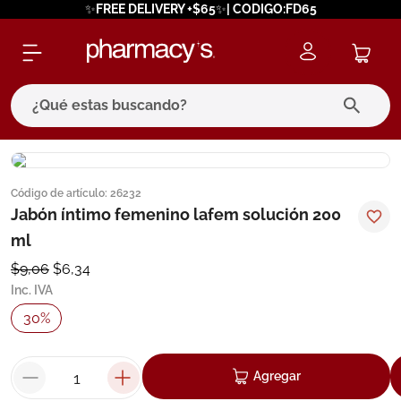
✨FREE DELIVERY +$65✨| CODIGO:FD65
¿Qué estas buscando?
términos más buscados
Código de artículo
:
26232
1
.
eucerin
Jabón íntimo femenino lafem solución 200
2
.
protector solar
ml
3
.
bioderma
$
9
,
06
$
6
,
34
Inc. IVA
4
.
pilexil
30
%
5
.
cerave
6
.
degraler
Agregar
7
.
isdin