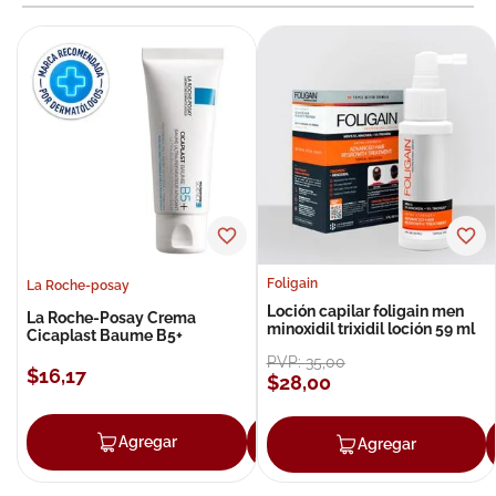
Foligain
La Roche-posay
Loción capilar foligain men
La Roche-Posay Crema
minoxidil trixidil loción 59 ml
Cicaplast Baume B5+
PVP:
35
,
00
$
16
,
17
$
28
,
00
Agregar
Agregar
Agregar