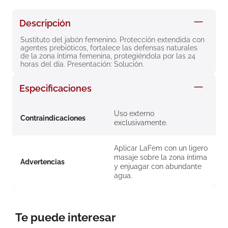
8
.
roche posay
Descripción
9
.
nivea
Sustituto del jabón femenino. Protección extendida con 
10
.
pañales
agentes prebióticos, fortalece las defensas naturales 
de la zona íntima femenina, protegiéndola por las 24 
horas del día. Presentación: Solución.
Especificaciones
Uso externo
Contraindicaciones
exclusivamente.
Aplicar LaFem con un ligero
masaje sobre la zona íntima
Advertencias
y enjuagar con abundante
agua.
Te puede interesar