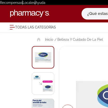
Recompensas
Locales
Ayuda
¿Qué estas bu
TODAS LAS CATEGORÍAS
términ
Belleza Y Cuidado De La Piel
1
.
eucerin
2
.
protector
3
.
bioderm
4
.
pilexil
5
.
cerave
6
.
degraler
7
.
isdin
8
.
roche po
9
.
megacist