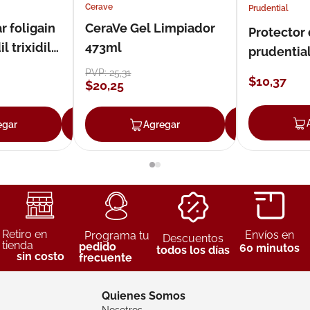
Cerave
Prudential
r foligain
CeraVe Gel Limpiador
Protector
 trixidil
473ml
prudentia
PVP:
25
,
31
$
10
,
37
$
20
,
25
egar
Agregar
Agregar
Agreg
Retiro en
Envíos en
Programa tu
Descuentos
tienda
pedido
60 minutos
todos los días
sin costo
frecuente
Quienes Somos
Nosotros