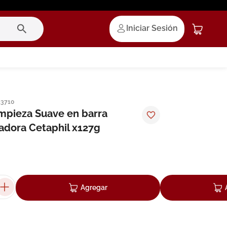
Iniciar Sesión
13710
mpieza Suave en barra
dora Cetaphil x127g
Agregar