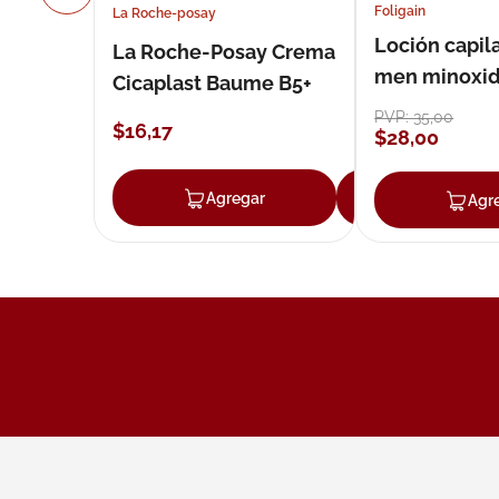
Foligain
La Roche-posay
Loción capila
La Roche-Posay Crema
men minoxidil
Cicaplast Baume B5+
loción 59 ml
PVP:
35
,
00
$
16
,
17
$
28
,
00
Agregar
Agregar
Agr