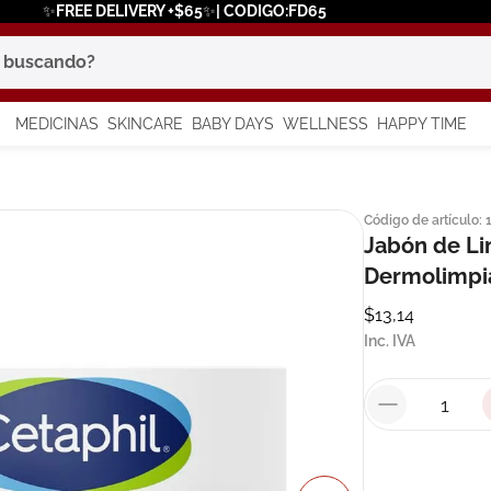
✨FREE DELIVERY +$65✨| CODIGO:FD65
scando?
MEDICINAS
SKINCARE
BABY DAYS
WELLNESS
HAPPY TIME
os más buscados
Código de artículo
:
 solar
Jabón de Li
a
Dermolimpia
$
13
,
14
Inc. IVA
say
in