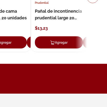
Prudential
 de cama
Pañal de incontinencia
l 20 unidades
prudential large 20
unidades
$
13
,
23
Agregar
Agregar
Agregar
Ag
ar