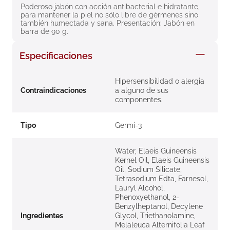
Poderoso jabón con acción antibacterial e hidratante, 
8
.
roche posay
para mantener la piel no sólo libre de gérmenes sino 
también humectada y sana. Presentación: Jabón en 
9
.
megacistin
barra de 90 g.
10
.
pañales
Especificaciones
Hipersensibilidad o alergia
Contraindicaciones
a alguno de sus
componentes.
Tipo
Germi-3
Water, Elaeis Guineensis
Kernel Oil, Elaeis Guineensis
Oil, Sodium Silicate,
Tetrasodium Edta, Farnesol,
Lauryl Alcohol,
Phenoxyethanol, 2-
Benzylheptanol, Decylene
Ingredientes
Glycol, Triethanolamine,
Melaleuca Alternifolia Leaf