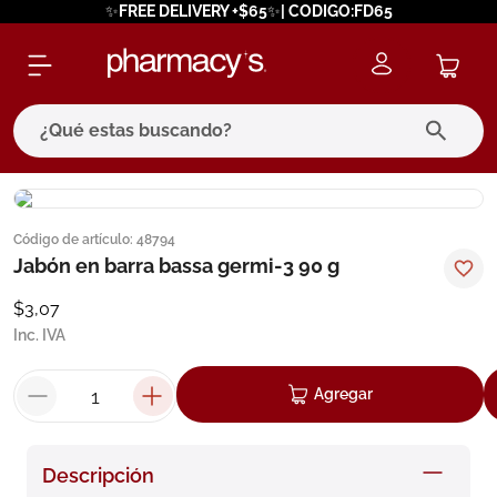
✨FREE DELIVERY +$65✨| CODIGO:FD65
¿Qué estas buscando?
términos más buscados
Código de artículo
:
48794
1
.
eucerin
Jabón en barra bassa germi-3 90 g
2
.
protector solar
$
3
,
07
3
.
bioderma
Inc. IVA
4
.
pilexil
Agregar
5
.
cerave
6
.
degraler
Descripción
7
.
isdin