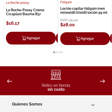
Foligain
La Roche-posay
Loción capilar foligain men
La Roche-Posay Crema
minoxidil trixidil loción 59 ml
Cicaplast Baume B5+
PVP:
35
,
00
$
16
,
17
$
28
,
00
Agregar
Agregar
Agregar
Retiro en tienda
sin costo
Quienes Somos