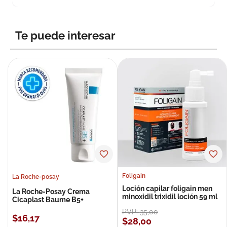
Te puede interesar
Foligain
La Roche-posay
Loción capilar foligain men
La Roche-Posay Crema
minoxidil trixidil loción 59 ml
Cicaplast Baume B5+
PVP:
35
,
00
$
16
,
17
$
28
,
00