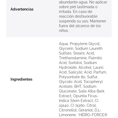
abundante agua. No aplicar
sobre piel lastimada o
Advertencias
irritada. En caso de
reacción desfavorable
suspenda su uso. Mantener
fuera del alcance de los
niños.
Aqua, Propylene Glycol,
Glycerin, Sodium Laureth
Sulfate, Stearic Acid,
Triethanolamine, Palmitic
Acid, Sorbitol, Sodium
Hydroxide, Alcohol, Lauric
Acid, Salicylic Acid, Parfum,
Polysorbate 80, Sulfur,
Ingredientes
Glycolic Acid, Tocopheryl
Acetate, BHT, Sodium
Gluconate, Salix Alba Bark
Extract, Opuntia Ficus-
Indica Stem Extract, CI
19140, CI 74160, Citral,
Citronellol, Geraniol, D,L-
Limonene. *HIDRO-FORCE®