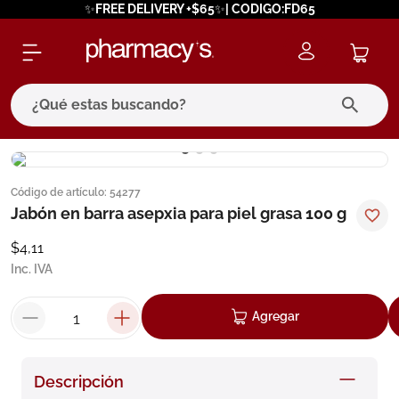
✨FREE DELIVERY +$65✨| CODIGO:FD65
¿Qué estas buscando?
términos más buscados
Código de artículo
:
54277
1
.
eucerin
Jabón en barra asepxia para piel grasa 100 g
2
.
protector solar
$
4
,
11
3
.
bioderma
Inc. IVA
4
.
pilexil
Agregar
5
.
cerave
6
.
degraler
Descripción
7
.
isdin