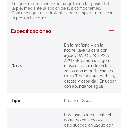
Enriquecido con azufre actúa quitando la grasitud de 
8
.
roche posay
la piel mediante la acción de sus componentes.  
Contiene agentes hidratantes, para limpiar sin resecar 
9
.
nivea
la piel de tu rostro.
10
.
pañales
Especificaciones
En la mañana y en la
noche, lava tu cara con
agua y JABÓN ASEPXIA
AZUFRE dando un ligero
Dosis
masaje insistiendo en las
zonas con imperfecciones
(zona T de la cara, barbilla,
escote y espalda). Enjuagar
con abundante agua.
Tipo
Para Piel Grasa
Para uso externo. Evite el
contacto con los ojos, si
esto sucede enjuague con