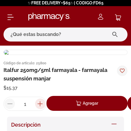
✨FREE DELIVERY +$65✨| CODIGO:FD65
¿Qué estas buscando?
términos más buscados
Código de artículo
:
25800
1
.
eucerin
Italfur 250mg/5ml farmayala - farmayala
2
.
protector solar
suspensión manjar
3
.
bioderma
$
15
,
37
4
.
pilexil
Agregar
5
.
cerave
6
.
degraler
Descripción
7
.
isdin