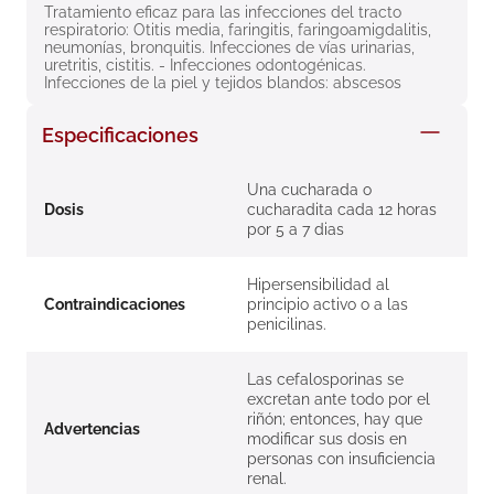
Tratamiento eficaz para las infecciones del tracto 
8
.
roche posay
respiratorio: Otitis media, faringitis, faringoamigdalitis, 
neumonías, bronquitis. Infecciones de vías urinarias, 
9
.
megacistin
uretritis, cistitis. - Infecciones odontogénicas. 
Infecciones de la piel y tejidos blandos: abscesos
10
.
pañales
Especificaciones
Una cucharada o
Dosis
cucharadita cada 12 horas
por 5 a 7 dias
Hipersensibilidad al
Contraindicaciones
principio activo o a las
penicilinas.
Las cefalosporinas se
excretan ante todo por el
riñón; entonces, hay que
Advertencias
modificar sus dosis en
personas con insuficiencia
renal.