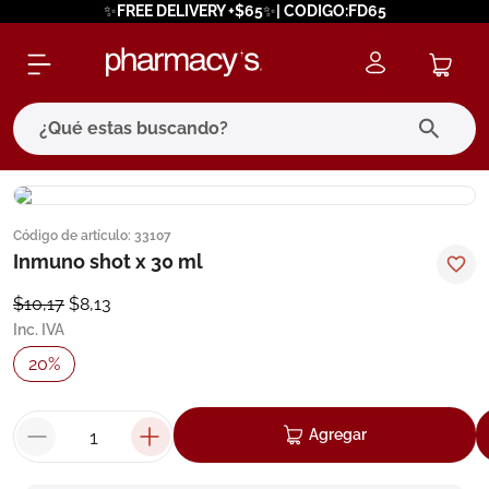
✨FREE DELIVERY +$65✨| CODIGO:FD65
¿Qué estas buscando?
términos más buscados
Código de artículo
:
33107
1
.
eucerin
Inmuno shot x 30 ml
2
.
protector solar
$
10
,
17
$
8
,
13
3
.
pilexil
Inc. IVA
4
.
bioderma
20
%
5
.
cerave
6
.
degraler
Agregar
7
.
isdin