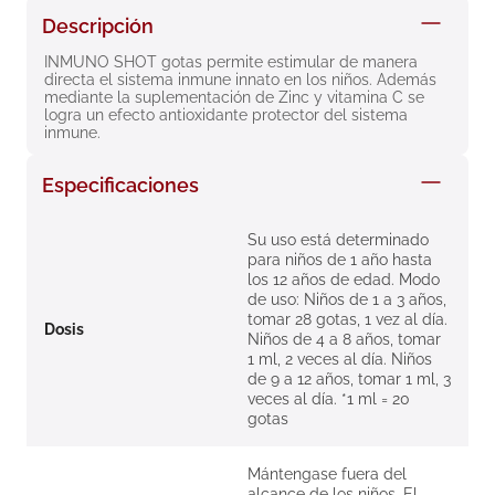
8
.
roche posay
Descripción
9
.
pañales
INMUNO SHOT gotas permite estimular de manera 
directa el sistema inmune innato en los niños. Además 
10
.
nivea
mediante la suplementación de Zinc y vitamina C se 
logra un efecto antioxidante protector del sistema 
inmune.
Especificaciones
Su uso está determinado
para niños de 1 año hasta
los 12 años de edad. Modo
de uso: Niños de 1 a 3 años,
tomar 28 gotas, 1 vez al día.
Dosis
Niños de 4 a 8 años, tomar
1 ml, 2 veces al día. Niños
de 9 a 12 años, tomar 1 ml, 3
veces al día. *1 ml = 20
gotas
Mántengase fuera del
alcance de los niños. El