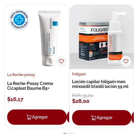
Foligain
La Roche-posay
Loción capilar foligain men
La Roche-Posay Crema
minoxidil trixidil loción 59 ml
Cicaplast Baume B5+
PVP:
35
,
00
$
16
,
17
$
28
,
00
Agregar
Agregar
Agregar