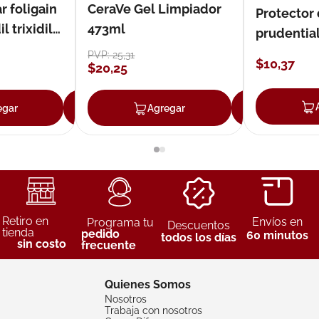
r foligain
CeraVe Gel Limpiador
Protector
 trixidil
473ml
prudentia
PVP:
25
,
31
$
10
,
37
$
20
,
25
egar
Agregar
Agregar
Agreg
Retiro en
Envíos en
Programa tu
Descuentos
tienda
pedido
60 minutos
todos los días
sin costo
frecuente
Quienes Somos
Nosotros
Trabaja con nosotros