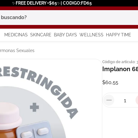
✨FREE DELIVERY +$65✨| CODIGO:FD65
scando?
MEDICINAS
SKINCARE
BABY DAYS
WELLNESS
HAPPY TIME
os más buscados
Hormonas Sexuales
Código de artículo
:
 solar
Implanon 6
a
$
60
,
55
say
in