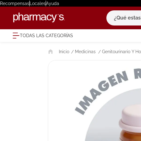
Recompensas
Locales
Ayuda
¿Qué estas bu
TODAS LAS CATEGORÍAS
términ
Medicinas
Genitourinario Y 
1
.
eucerin
2
.
protector
3
.
bioderm
4
.
pilexil
5
.
cerave
6
.
degraler
7
.
isdin
8
.
roche po
9
.
megacist