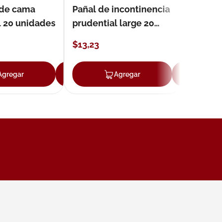
 de cama
Pañal de incontinencia
l 20 unidades
prudential large 20
unidades
$
13
,
23
Agregar
Agregar
Agregar
Ag
ar