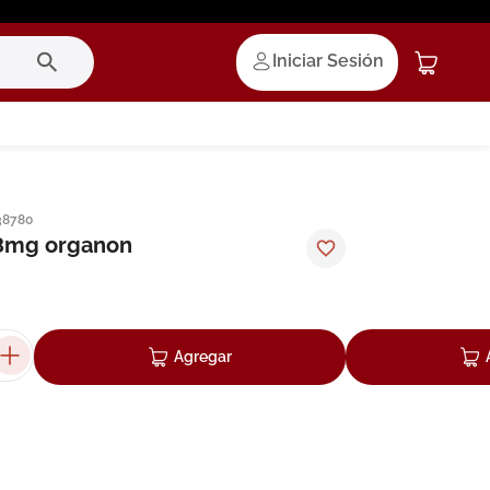
Iniciar Sesión
38780
8mg organon
Agregar