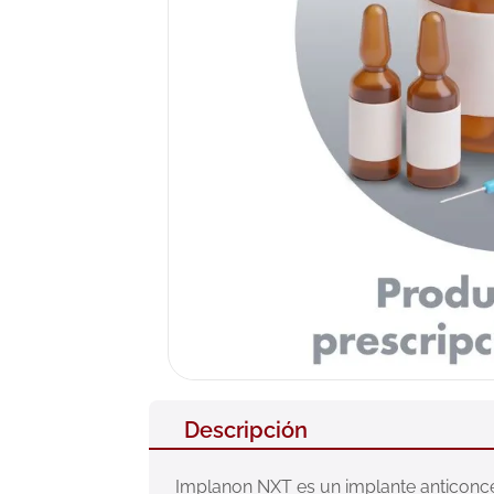
10
.
pañales
Descripción
Implanon NXT es un implante anticoncept