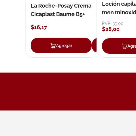
Loción capila
La Roche-Posay Crema
men minoxidil
Cicaplast Baume B5+
loción 59 ml
PVP:
35
,
00
$
16
,
17
$
28
,
00
Agregar
Agregar
Agr