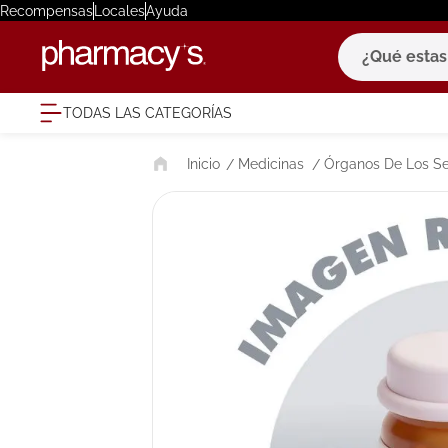
Recompensas
Locales
Ayuda
¿Qué estas bu
TODAS LAS CATEGORÍAS
términ
Medicinas
Órganos De Los Se
1
.
eucerin
2
.
protector
3
.
bioderm
4
.
pilexil
5
.
cerave
6
.
degraler
7
.
isdin
8
.
roche po
9
.
megacist