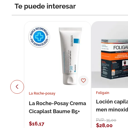
Te puede interesar
Foligain
La Roche-posay
Loción capila
La Roche-Posay Crema
men minoxidil
Cicaplast Baume B5+
loción 59 ml
PVP:
35
,
00
$
16
,
17
$
28
,
00