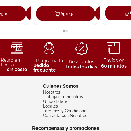
egar
Agregar
Agregar
Agreg
Retiro en
Envíos en
Programa tu
Descuentos
tienda
pedido
60 minutos
todos los días
sin costo
frecuente
Quienes Somos
Nosotros
Trabaja con nosotros
Grupo Difare
Locales
Términos y Condiciones
Contacta con Nosotros
Recompensas y promociones