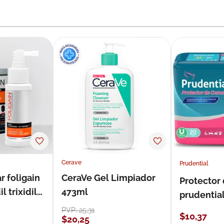
Cerave
Prudential
r foligain
CeraVe Gel Limpiador
Protector
 trixidil
473ml
prudentia
PVP:
25
,
31
$
10
,
37
$
20
,
25