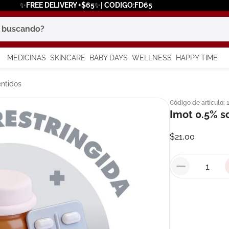
✨FREE DELIVERY +$65✨| CODIGO:FD65
scando?
MEDICINAS
SKINCARE
BABY DAYS
WELLNESS
HAPPY TIME
os más buscados
ntidos
Código de artículo
:
 solar
Imot 0.5% s
a
$
21
,
00
say
in