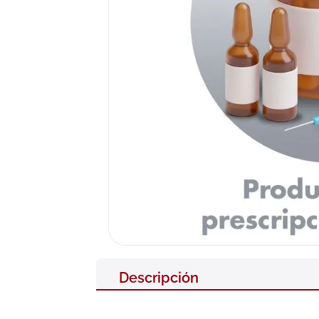
10
.
pañales
Descripción